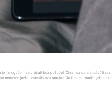
 je li moguće masturbirati bez požude? Činjenica da ste odlučili saz
m se nedavno javila i ostavila ovu poruku: “Je li masturbacija grijeh ak