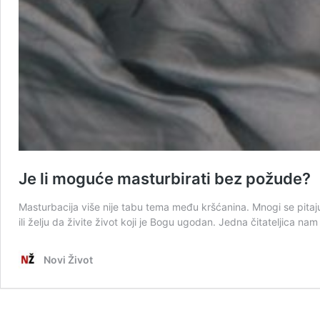
Je li moguće masturbirati bez požude?
Masturbacija više nije tabu tema među kršćanina. Mnogi se pitaju
ili želju da živite život koji je Bogu ugodan. Jedna čitateljica na
Novi Život