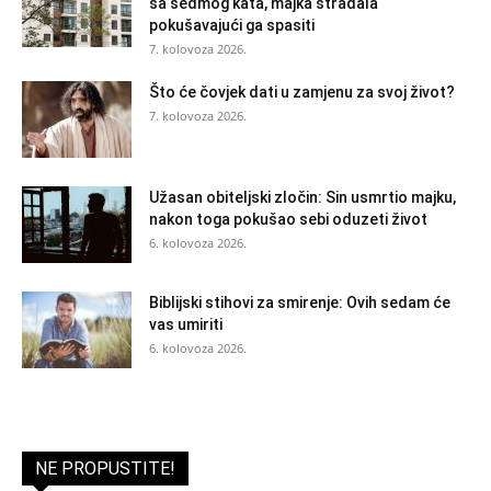
sa sedmog kata, majka stradala
pokušavajući ga spasiti
7. kolovoza 2026.
Što će čovjek dati u zamjenu za svoj život?
7. kolovoza 2026.
Užasan obiteljski zločin: Sin usmrtio majku,
nakon toga pokušao sebi oduzeti život
6. kolovoza 2026.
Biblijski stihovi za smirenje: Ovih sedam će
vas umiriti
6. kolovoza 2026.
NE PROPUSTITE!