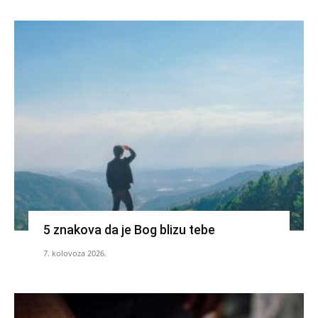
5 znakova da je Bog blizu tebe
7. kolovoza 2026.