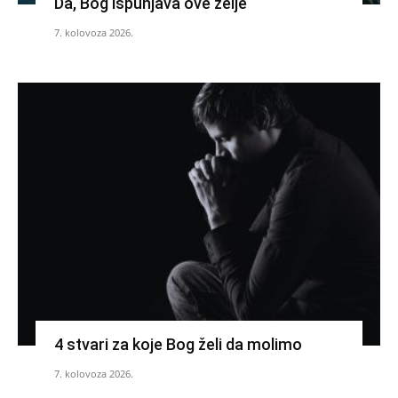
Da, Bog ispunjava ove želje
7. kolovoza 2026.
4 stvari za koje Bog želi da molimo
7. kolovoza 2026.