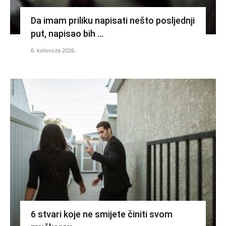
Da imam priliku napisati nešto posljednji
put, napisao bih …
6. kolovoza 2026.
6 stvari koje ne smijete činiti svom