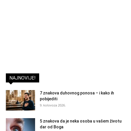
NAJNOVIJE!
7 znakova duhovnog ponosa – i kako ih
pobijediti
9. kolovoza 2026.
5 znakova da je neka osoba u vašem životu
dar od Boga