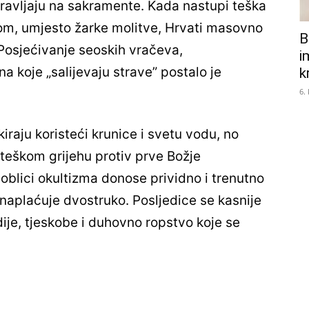
ravljaju na sakramente. Kada nastupi teška
 slom, umjesto žarke molitve, Hrvati masovno
B
Posjećivanje seoskih vračeva,
i
na koje „salijevaju strave” postalo je
k
6.
raju koristeći krunice i svetu vodu, no
 o teškom grijehu protiv prve Božje
i oblici okultizma donose prividno i trenutno
 naplaćuje dvostruko. Posljedice se kasnije
dije, tjeskobe i duhovno ropstvo koje se