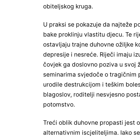
obiteljskog kruga.
U praksi se pokazuje da najteže pos
bake proklinju vlastitu djecu. Te rij
ostavljaju trajne duhovne ožiljke k
depresije i nesreće. Riječi imaju 
čovjek ga doslovno poziva u svoj ž
seminarima svjedoče o tragičnim po
urodile destrukcijom i teškim bole
blagoslov, roditelji nesvjesno pos
potomstvo.
Treći oblik duhovne propasti jest
alternativnim iscjeliteljima. Iako 