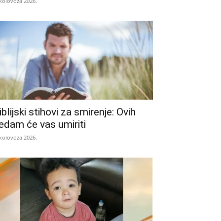
 kolovoza 2026.
iblijski stihovi za smirenje: Ovih
edam će vas umiriti
 kolovoza 2026.