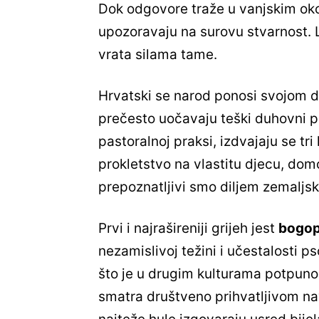
Dok odgovore traže u vanjskim okol
upozoravaju na surovu stvarnost. L
vrata silama tame.
Hrvatski se narod ponosi svojom d
prečesto uočavaju teški duhovni pr
pastoralnoj praksi, izdvajaju se tri
prokletstvo na vlastitu djecu, do
prepoznatljivi smo diljem zemaljsk
Prvi i najrašireniji grijeh jest
bogo
nezamislivoj težini i učestalosti p
što je u drugim kulturama potpuno
smatra društveno prihvatljivom na