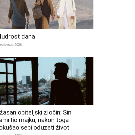
udrost dana
 kolovoza 2026.
žasan obiteljski zločin: Sin
smrtio majku, nakon toga
okušao sebi oduzeti život