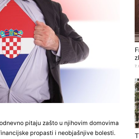
F
z
7.
kodnevno pitaju zašto u njihovim domovima
inancijske propasti i neobjašnjive bolesti.
T