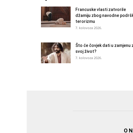
Francuske vlasti zatvorile
džamiju zbog navodne podrš
terorizmu
7. kolovoza 2026.
Što će čovjek dati u zamjenu 
svoj život?
7. kolovoza 2026.
O 