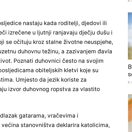
6.
ljedice nastaju kada roditelji, djedovi ili
eči izrečene u ljutnji ranjavaju dječju dušu i
oji se očituju kroz stalne životne neuspjehe,
izuzetnu duhovnu težinu, a zazivanjem đavla
ivot. Poznati duhovnici često na svojim
B
sljedicama obiteljskih kletvi koje su
s
stima. Umjesto da jezik koriste za
6.
taju izvor duhovnog ropstva za vlastito
 odlazak gatarama, vračevima i
se većina stanovništva deklarira katolicima,