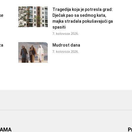
Tragedija koja je potresla grad:
ke
Dječak pao sa sedmog kata,
majka stradala pokušavajući ga
spasiti
7. kolovoza 2026.
za
Mudrost dana
7. kolovoza 2026.
NAMA
P