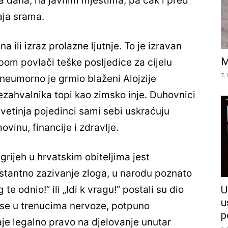
la dana, na javnim mjestima, pa čak i pred
ja srama.
ili izraz prolazne ljutnje. To je izravan
M
bom povlači teške posljedice za cijelu
7.
 neumorno je grmio blaženi Alojzije
ezahvalnika topi kao zimsko inje. Duhovnici
etinja pojedinci sami sebi uskraćuju
vinu, financije i zdravlje.
grijeh u hrvatskim obiteljima jest
nstantno zazivanje zloga, u narodu poznato
U
g te odnio!” ili „Idi k vragu!” postali su dio
u
se u trenucima nervoze, potpuno
p
je legalno pravo na djelovanje unutar