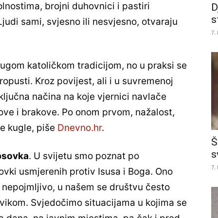
nostima, brojni duhovnici i pastiri
D
s
judi sami, svjesno ili nesvjesno, otvaraju
7.
ugom katoličkom tradicijom, no u praksi se
opusti. Kroz povijest, ali i u suvremenoj
 ključna načina na koje vjernici navlače
move i brakove. Po onom prvom, nažalost,
e kugle, piše
Dnevno.hr
.
Š
s
psovka
. U svijetu smo poznat po
7.
sovki usmjerenih protiv Isusa i Boga. Ono
 nepojmljivo, u našem se društvu često
vikom. Svjedočimo situacijama u kojima se