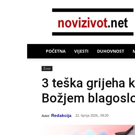
Novi
Život
POČETNA
VIJESTI
DUHOVNOST
Život
3 teška grijeha 
Božjem blagosl
Redakcija
22. lipnja 2026., 09:20
Autor: