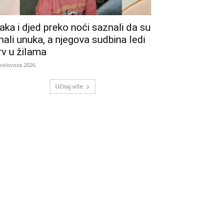
aka i djed preko noći saznali da su
mali unuka, a njegova sudbina ledi
rv u žilama
 kolovoza 2026.
Učitaj više