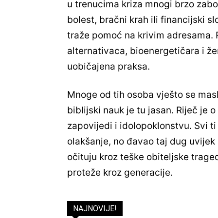
u trenucima kriza mnogi brzo zabo
bolest, bračni krah ili financijski
traže pomoć na krivim adresama. 
alternativaca, bioenergetičara i že
uobičajena praksa.
Mnoge od tih osoba vješto se maski
biblijski nauk je tu jasan. Riječ je
zapovijedi i idolopoklonstvu. Svi t
olakšanje, no đavao taj dug uvijek
očituju kroz teške obiteljske trage
proteže kroz generacije.
NAJNOVIJE!