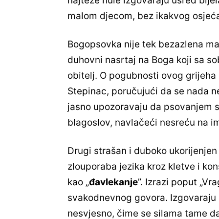
najteže hule izgovaraju usred bije
malom djecom, bez ikakvog osjeća
Bogopsovka nije tek bezazlena mana 
duhovni nasrtaj na Boga koji sa so
obitelj. O pogubnosti ovog grijeha
Stepinac, poručujući da se nada n
jasno upozoravaju da psovanjem sv
blagoslov, navlačeći nesreću na imo
Drugi strašan i duboko ukorijenjen 
zlouporaba jezika kroz kletve i ko
kao „
đavlekanje
”. Izrazi poput „Vra
svakodnevnog govora. Izgovaraju 
nesvjesno, čime se silama tame da