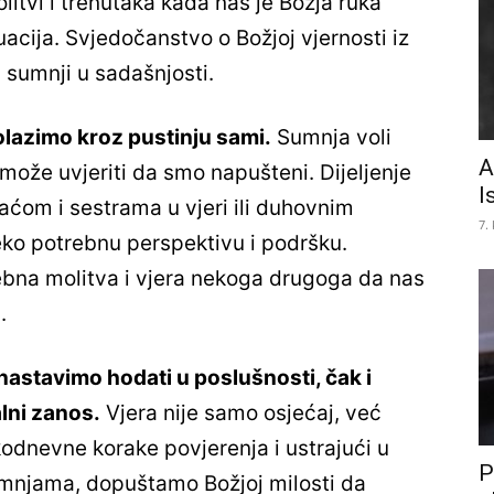
olitvi i trenutaka kada nas je Božja ruka
tuacija. Svjedočanstvo o Božjoj vjernosti iz
v sumnji u sadašnjosti.
olazimo kroz pustinju sami.
Sumnja voli
A
 može uvjeriti da smo napušteni. Dijeljenje
I
raćom i sestrama u vjeri ili duhovnim
7.
ko potrebnu perspektivu i podršku.
bna molitva i vjera nekoga drugoga da nas
.
nastavimo hodati u poslušnosti, čak i
lni zanos.
Vjera nije samo osjećaj, već
kodnevne korake povjerenja i ustrajući u
P
sumnjama, dopuštamo Božjoj milosti da