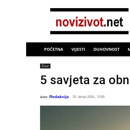
Novi
Život
POČETNA
VIJESTI
DUHOVNOST
Život
5 savjeta za ob
Redakcija
25. lipnja 2026., 12:00
Autor: