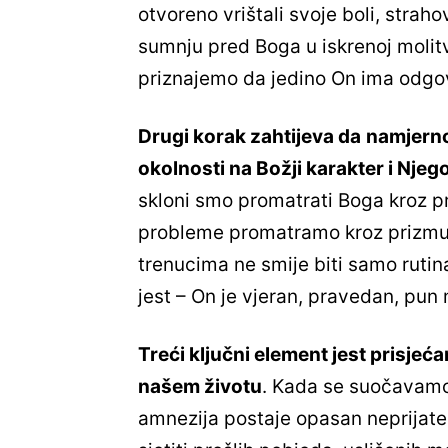
otvoreno vrištali svoje boli, strah
sumnju pred Boga u iskrenoj molitvi
priznajemo da jedino On ima odgov
Drugi korak zahtijeva da
namjerno
okolnosti na Božji karakter i Nje
skloni smo promatrati Boga kroz p
probleme promatramo kroz prizmu B
trenucima ne smije biti samo rutin
jest – On je vjeran, pravedan, pun 
Treći ključni element jest prisjeć
našem životu
. Kada se suočavamo
amnezija postaje opasan neprijatelj