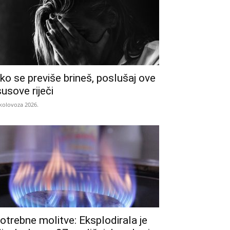
ko se previše brineš, poslušaj ove
susove riječi
 kolovoza 2026.
otrebne molitve: Eksplodirala je