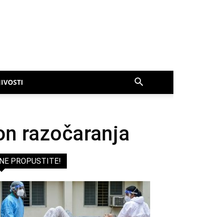
IVOSTI
on razočaranja
NE PROPUSTITE!