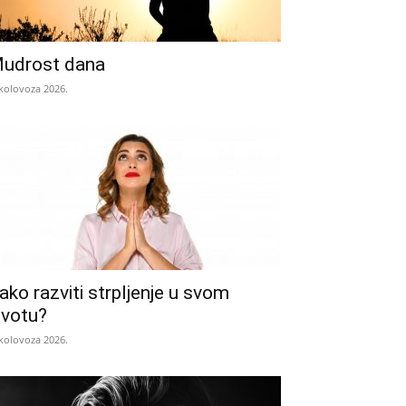
udrost dana
 kolovoza 2026.
ako razviti strpljenje u svom
ivotu?
 kolovoza 2026.