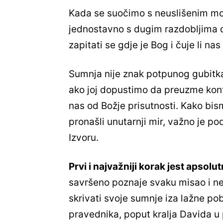
Kada se suočimo s neuslišenim mol
jednostavno s dugim razdobljima 
zapitati se gdje je Bog i čuje li na
Sumnja nije znak potpunog gubitka 
ako joj dopustimo da preuzme kontr
nas od Božje prisutnosti. Kako bis
pronašli unutarnji mir, važno je po
Izvoru.
Prvi i najvažniji korak jest apso
savršeno poznaje svaku misao i n
skrivati svoje sumnje iza lažne pob
pravednika, poput kralja Davida u 