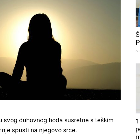
Š
P
8.
ku svog duhovnog hoda susretne s teškim
1
p
nje spusti na njegovo srce.
m