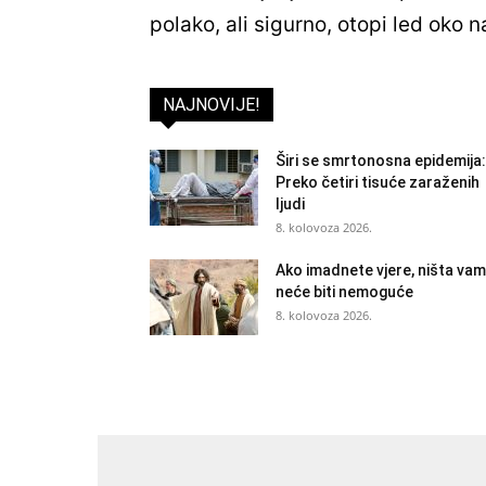
polako, ali sigurno, otopi led oko 
NAJNOVIJE!
Širi se smrtonosna epidemija:
Preko četiri tisuće zaraženih
ljudi
8. kolovoza 2026.
Ako imadnete vjere, ništa vam
neće biti nemoguće
8. kolovoza 2026.