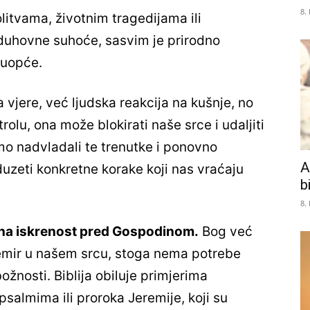
8.
itvama, životnim tragedijama ili
duhovne suhoće, sasvim je prirodno
s uopće.
vjere, već ljudska reakcija na kušnje, no
olu, ona može blokirati naše srce i udaljiti
mo nadvladali te trenutke i ponovno
A
duzeti konkretne korake koji nas vraćaju
b
8.
lutna iskrenost pred Gospodinom.
Bog već
emir u našem srcu, stoga nema potrebe
ožnosti. Biblija obiluje primjerima
psalmima ili proroka Jeremije, koji su