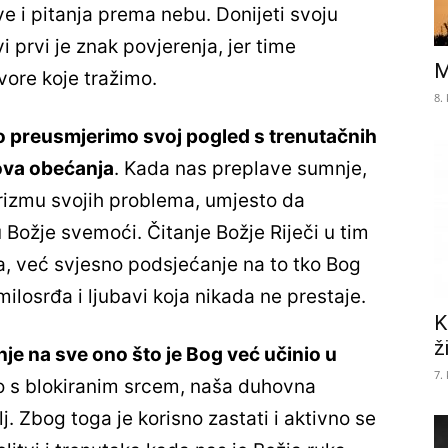
ove i pitanja prema nebu. Donijeti svoju
 prvi je znak povjerenja, jer time
M
ore koje tražimo.
8.
 preusmjerimo svoj pogled s trenutačnih
gova obećanja
. Kada nas preplave sumnje,
rizmu svojih problema, umjesto da
ožje svemoći. Čitanje Božje Riječi u tim
a, već svjesno podsjećanje na to tko Bog
milosrđa i ljubavi koja nikada ne prestaje.
K
ž
anje na sve ono što je Bog već učinio u
7.
 s blokiranim srcem, naša duhovna
. Zbog toga je korisno zastati i aktivno se