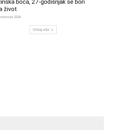
linska boca, 27-godišnjak se bori
a život
 kolovoza 2026.
Učitaj više