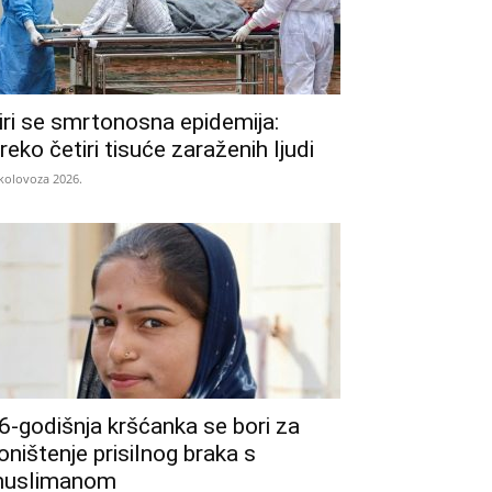
iri se smrtonosna epidemija:
reko četiri tisuće zaraženih ljudi
 kolovoza 2026.
6-godišnja kršćanka se bori za
oništenje prisilnog braka s
uslimanom