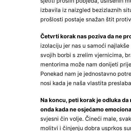
sjetiti prošlih pobjeda, uslišenih m
izbavila iz naizgled bezizlaznih si
prošlosti postaje snažan štit proti
Četvrti korak nas poziva da ne pr
izolaciju jer nas u samoći najlakše
svojih borbi s zrelim vjernicima, b
mentorima može nam donijeti prije
Ponekad nam je jednostavno potre
nosi kada je naša vlastita preslaba
Na koncu, peti korak je odluka da 
onda kada ne osjećamo emociona
svjesni čin volje. Čineći male, sva
molitvi i činjenju dobra usprkos 