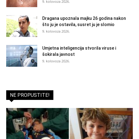
9. kolovoza 2026.
Dragana upoznala majku 26 godina nakon
što ju je ostavila, susret ju je slomio
9. kolovoza 2026.
Umjetna inteligencija stvorila viruse i
šokirala javnost
9. kolovoza 2026.
NE PROPUSTITE!