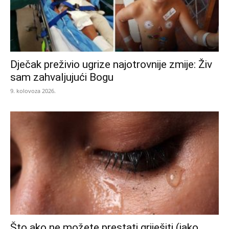
Dječak preživio ugrize najotrovnije zmije: Živ
sam zahvaljujući Bogu
9. kolovoza 2026.
Što ako ne možete prestati griješiti (iako