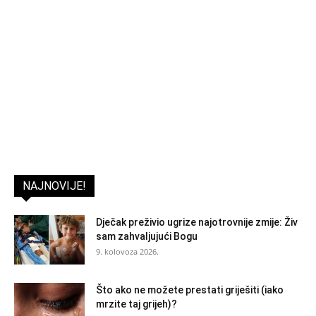
NAJNOVIJE!
Dječak preživio ugrize najotrovnije zmije: Živ
sam zahvaljujući Bogu
9. kolovoza 2026.
Što ako ne možete prestati griješiti (iako
mrzite taj grijeh)?