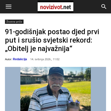
Životne priče
91-godišnjak postao djed prvi
put i srušio svjetski rekord:
„Obitelj je najvažnija“
14. svibnja 2026., 11:02
Redakcija
Autor: