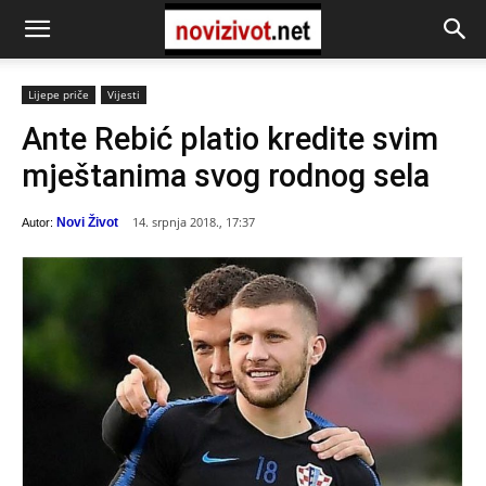
Lijepe priče
Vijesti
Ante Rebić platio kredite svim
mještanima svog rodnog sela
14. srpnja 2018., 17:37
Novi Život
Autor: