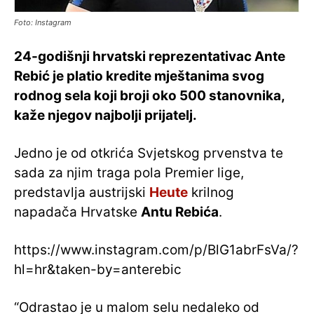
Foto: Instagram
24-godišnji hrvatski reprezentativac Ante
Rebić je platio kredite mještanima svog
rodnog sela koji broji oko 500 stanovnika,
kaže njegov najbolji prijatelj.
Jedno je od otkrića Svjetskog prvenstva te
sada za njim traga pola Premier lige,
predstavlja austrijski
Heute
krilnog
napadača Hrvatske
Antu Rebića
.
https://www.instagram.com/p/BlG1abrFsVa/?
hl=hr&taken-by=anterebic
“Odrastao je u malom selu nedaleko od