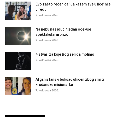
Evo zašto rečenica ‘Ja kažem sve u lice’ nije
u redu
7. kolovoza 2026.
Na nebu nas idući tjedan očekuje
spektakularni prizor
7. kolovoza 2026.
4 stvari za koje Bog želi da molimo
7. kolovoza 2026.
Afganistanski boksač uhićen zbog smrti
kršćanske misionarke
7. kolovoza 2026.