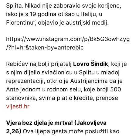
Splita. Nikad nije zaboravio svoje korijene,
iako je s 19 godina otišao u Italiju, u
Fiorentinu”, objavio je austrijski medij.
https://www.instagram.com/p/Bk5G3owFZyg
/?hl=hr&taken-by=anterebic
Rebićev najbolji prijatelj
Lovro Šindik
, koji je
s njim dijelio svlačionicu u Splitu u mladoj
reprezentaciji, otkrio je Austrijancima da je
Ante jednom u rodnom selu, koje broji 500
stanovnika, svima platio kredite, prenose
vijesti.hr
.
Vjera bez djela je mrtva! (Jakovljeva
2,26)
Ova lijepa gesta može poslužiti kao