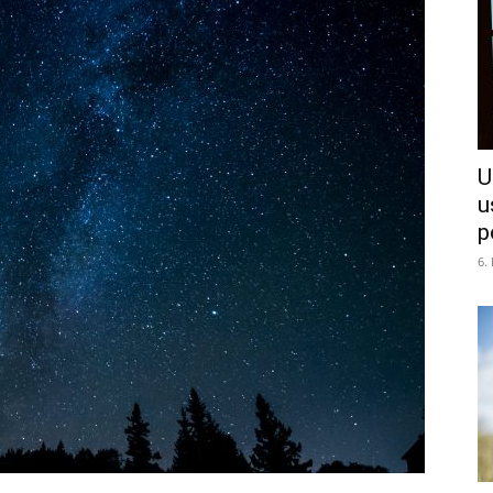
U
u
p
6.