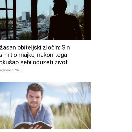
žasan obiteljski zločin: Sin
smrtio majku, nakon toga
okušao sebi oduzeti život
 kolovoza 2026.