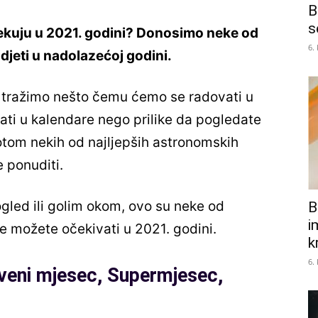
B
s
ekuju u 2021. godini? Donosimo neke od
6.
idjeti u nadolazećoj godini.
vi tražimo nešto čemu ćemo se radovati u
sati u kalendare nego prilike da pogledate
otom nekih od najljepših astronomskih
 ponuditi.
ogled ili golim okom, ovo su neke od
B
i
e možete očekivati u 2021. godini.
k
6.
veni mjesec, Supermjesec,