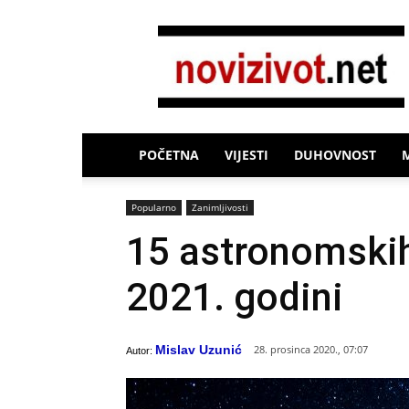
Novi
Život
POČETNA
VIJESTI
DUHOVNOST
Popularno
Zanimljivosti
15 astronomskih
2021. godini
Mislav Uzunić
28. prosinca 2020., 07:07
Autor: