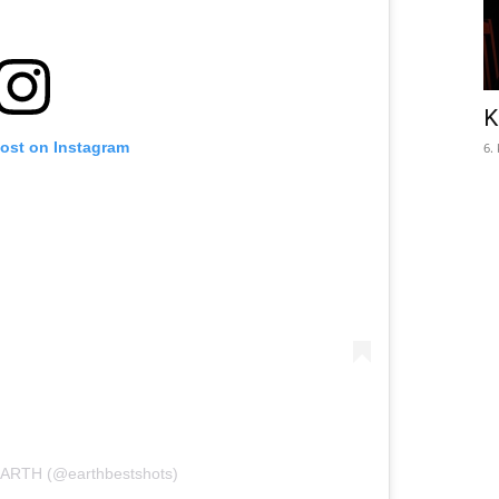
K
post on Instagram
6.
EARTH (@earthbestshots)