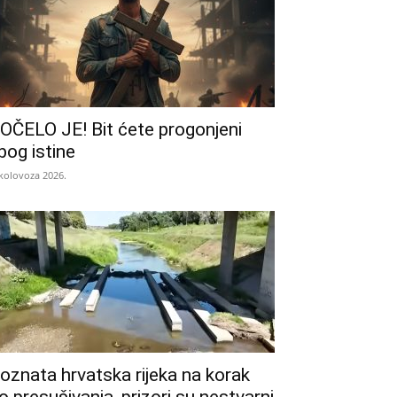
OČELO JE! Bit ćete progonjeni
bog istine
 kolovoza 2026.
oznata hrvatska rijeka na korak