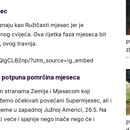
sec
naju kao Ružičasti mjesec jer je
nog cvijeća. Ova rijetka faza mjeseca bit
P
, ovog travnja.
z
6.
HQlgCLB2np/?utm_source=ig_embed
i potpuna pomrčina mjeseca
m stranama Zemlje i Mjesecom koji
emo očekivati povećani Supermjesec, ali i
jeme u zapadnoj Južnoj Americi, 26.5. Na
 veće i sjajnije nego inače nego će i
P