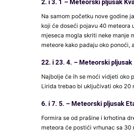
2. i 3. 1 – Meteorski pljusak Kv
Na samom početku nove godine jav
koji će doseći pojavu 40 meteora u s
mjeseca mogla skriti neke manje me
meteore kako padaju oko ponoći, 
22. i 23. 4. – Meteorski pljusak 
Najbolje će ih se moći vidjeti oko 
Lirida trebao bi uključivati oko 2
6. i 7. 5. – Meteorski pljusak Et
Formira se od prašine i krhotina d
meteora će postići vrhunac sa 30 m