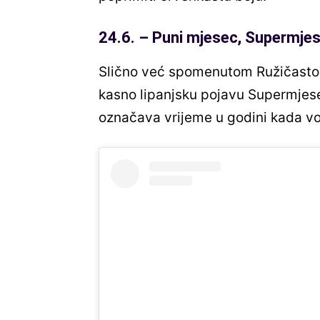
24.6. – Puni mjesec, Supermje
Slično već spomenutom Ružičastom
kasno lipanjsku pojavu Supermjes
označava vrijeme u godini kada voć