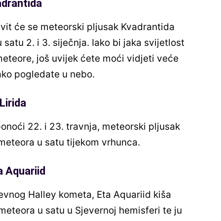
adrantida
it će se meteorski pljusak Kvadrantida
atu 2. i 3. siječnja. Iako bi jaka svijetlost
teore, još uvijek ćete moći vidjeti veće
ako pogledate u nebo.
Lirida
ponoći 22. i 23. travnja, meteorski pljusak
0 meteora u satu tijekom vrhunca.
a Aquariid
revnog Halley kometa, Eta Aquariid kiša
eteora u satu u Sjevernoj hemisferi te ju