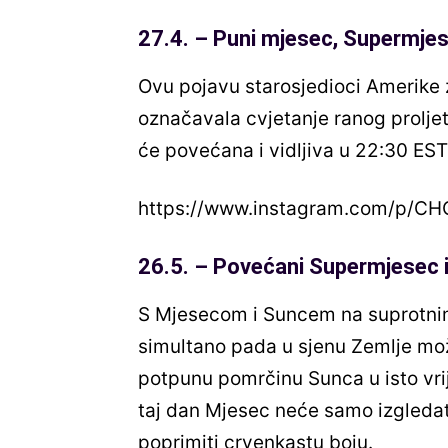
27.4. – Puni mjesec, Supermje
Ovu pojavu starosjedioci Amerike z
označavala cvjetanje ranog proljet
će povećana i vidljiva u 22:30 EST
https://www.instagram.com/p/C
26.5. – Povećani Supermjesec 
S Mjesecom i Suncem na suprotni
simultano pada u sjenu Zemlje mož
potpunu pomrčinu Sunca u isto vri
taj dan Mjesec neće samo izgledati
poprimiti crvenkastu boju.