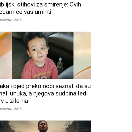
iblijski stihovi za smirenje: Ovih
edam će vas umiriti
 kolovoza 2026.
aka i djed preko noći saznali da su
mali unuka, a njegova sudbina ledi
rv u žilama
 kolovoza 2026.