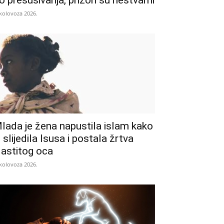
o presušivanja, prizori su nestvarni
 kolovoza 2026.
lada je žena napustila islam kako
i slijedila Isusa i postala žrtva
lastitog oca
 kolovoza 2026.