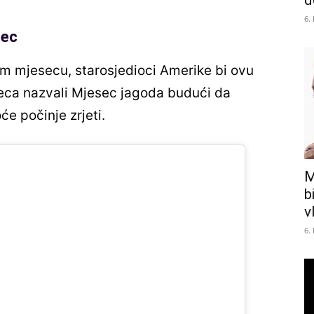
d
6.
sec
 mjesecu, starosjedioci Amerike bi ovu
eca nazvali Mjesec jagoda budući da
e počinje zrjeti.
M
b
v
6.