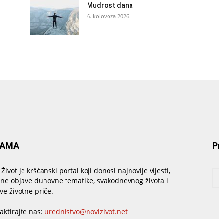
Mudrost dana
6. kolovoza 2026.
NAMA
P
 Život je kršćanski portal koji donosi najnovije vijesti,
sne objave duhovne tematike, svakodnevnog života i
ive životne priče.
aktirajte nas:
urednistvo@novizivot.net