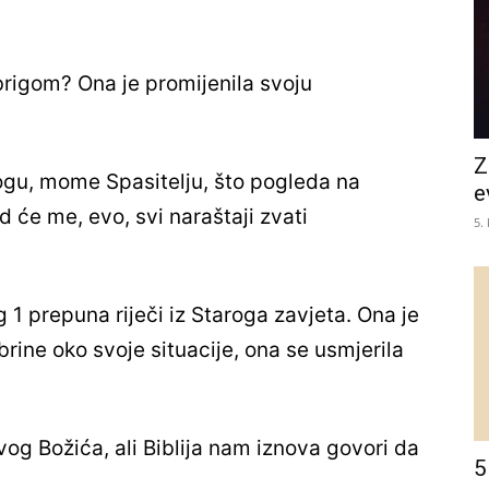
 brigom?
Ona je promijenila svoju
Z
Bogu, mome Spasitelju, što pogleda na
e
 će me, evo, svi naraštaji zvati
5.
g 1 prepuna riječi iz Staroga zavjeta. Ona je
brine oko svoje situacije, ona se usmjerila
og Božića, ali Biblija nam iznova govori da
5