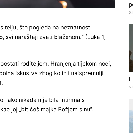
p
6.
itelju, što pogleda na neznatnost
, svi naraštaji zvati blaženom.“ (Luka 1,
postati roditeljem. Hranjenja tijekom noći,
bolna iskustva zbog kojih i najspremniji
L
t.
6.
. Iako nikada nije bila intimna s
kao joj „bit ćeš majka Božjem sinu“.