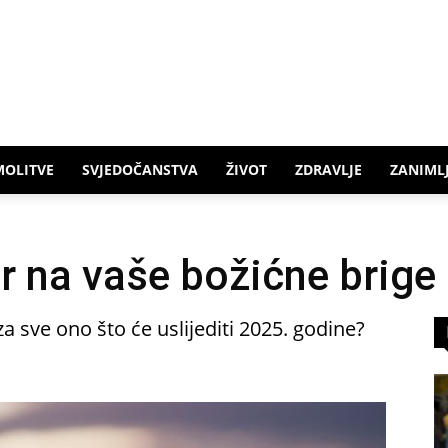
MOLITVE
SVJEDOČANSTVA
ŽIVOT
ZDRAVLJE
ZANIMLJ
 na vaše božićne brige
za sve ono što će uslijediti 2025. godine?