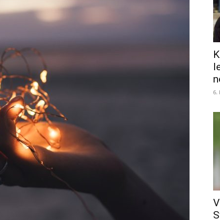
K
l
n
6.
V
S