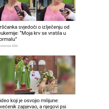
ršćanka svjedoči o izlječenju od
eukemije: “Moja krv se vratila u
ormalu”
 kolovoza 2026.
ideo koji je osvojio milijune:
većenik zapjevao, a njegovi psi