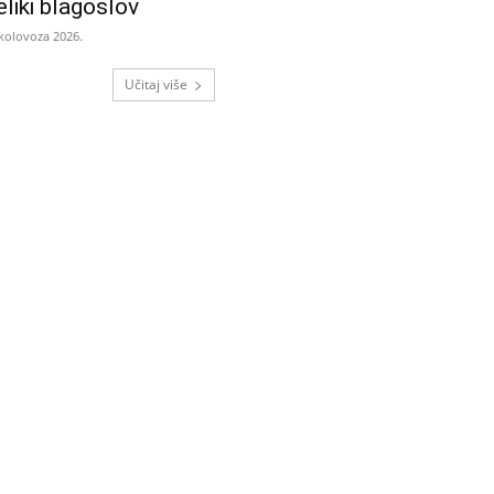
eliki blagoslov
 kolovoza 2026.
Učitaj više