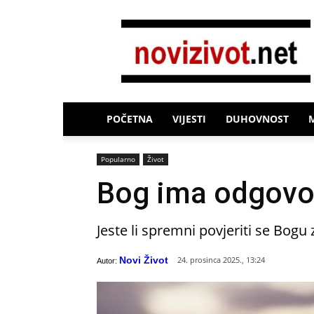
Novi
Život
POČETNA
VIJESTI
DUHOVNOST
Popularno
Život
Bog ima odgovor
Jeste li spremni povjeriti se Bogu 
Novi Život
24. prosinca 2025., 13:24
Autor: