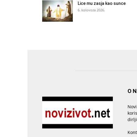
Lice mu zasja kao sunce
6. kolovoza 2026.
O 
Novi
kori
dirlj
Kont