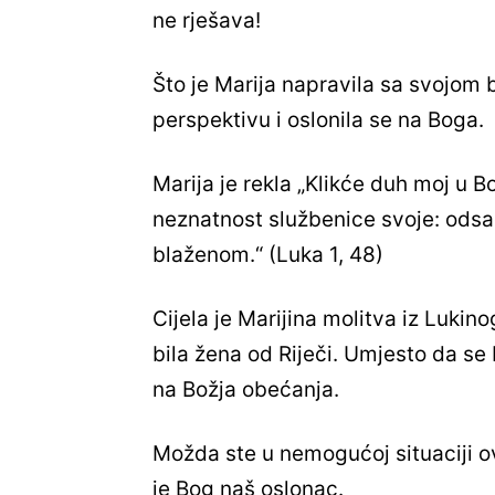
ne rješava!
Što je Marija napravila sa svojom
perspektivu i oslonila se na Boga.
Marija je rekla „Klikće duh moj u 
neznatnost službenice svoje: odsad
blaženom.“ (Luka 1, 48)
Cijela je Marijina molitva iz Lukino
bila žena od Riječi. Umjesto da se 
na Božja obećanja.
Možda ste u nemogućoj situaciji ov
je Bog naš oslonac.