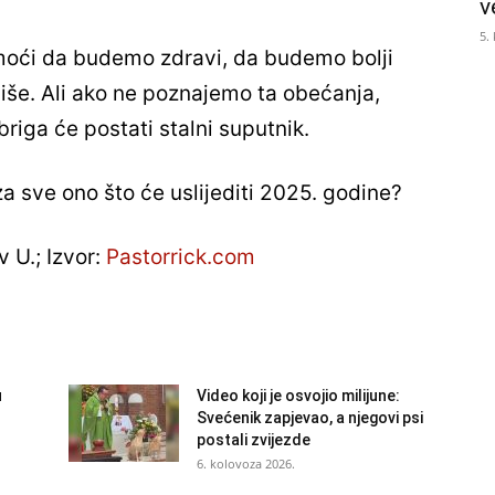
v
5.
oći da budemo zdravi, da budemo bolji
 više. Ali ako ne poznajemo ta obećanja,
briga će postati stalni suputnik.
za sve ono što će uslijediti 2025. godine?
v U.; Izvor:
Pastorrick.com
u
Video koji je osvojio milijune:
Svećenik zapjevao, a njegovi psi
postali zvijezde
6. kolovoza 2026.