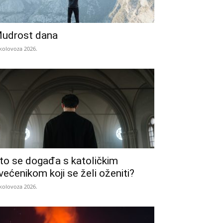
udrost dana
 kolovoza 2026.
to se događa s katoličkim
većenikom koji se želi oženiti?
 kolovoza 2026.