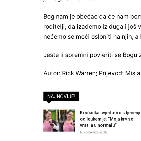
Bog nam je obećao da će nam pom
roditelji, da izađemo iz duga i još
nećemo se moći osloniti na njih, a 
Jeste li spremni povjeriti se Bogu 
Autor: Rick Warren; Prijevod: Misla
NAJNOVIJE!
Kršćanka svjedoči o izlječenj
od leukemije: “Moja krv se
vratila u normalu”
6. kolovoza 2026.