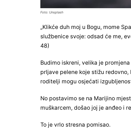
Foto: Unsplash
„Klikće duh moj u Bogu, mome Spas
službenice svoje: odsad će me, evo
48)
Budimo iskreni, velika je promjena 
prljave pelene koje stižu redovno, 
roditelji mogu osjećati izgubljenos
No postavimo se na Marijino mjesto
muškarcem, došao joj je anđeo i re
To je vrlo stresna pomisao.