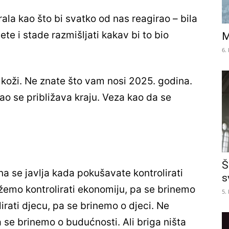
rala kao što bi svatko od nas reagirao – bila
ete i stade razmišljati kakav bi to bio
M
6.
 koži. Ne znate što vam nosi 2025. godina.
o se približava kraju. Veza kao da se
Š
a se javlja kada pokušavate kontrolirati
s
mo kontrolirati ekonomiju, pa se brinemo
5.
rati djecu, pa se brinemo o djeci. Ne
se brinemo o budućnosti. Ali briga ništa