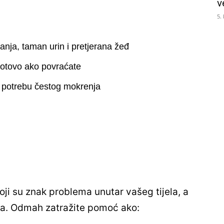
v
5.
ranja, taman urin i pretjerana žeđ
gotovo ako povraćate
i potrebu čestog mokrenja
ji su znak problema unutar vašeg tijela, a
cija. Odmah zatražite pomoć ako: