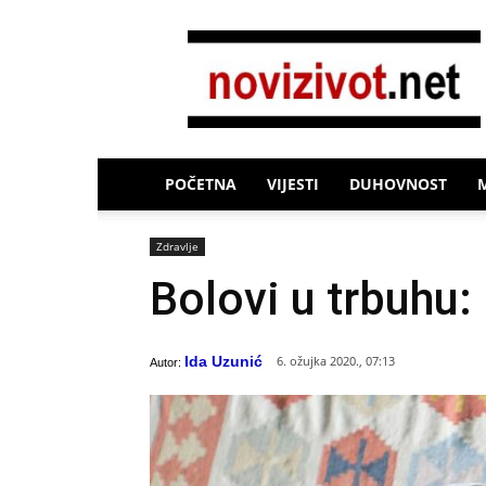
Novi
Život
POČETNA
VIJESTI
DUHOVNOST
Zdravlje
Bolovi u trbuhu:
Ida Uzunić
6. ožujka 2020., 07:13
Autor: