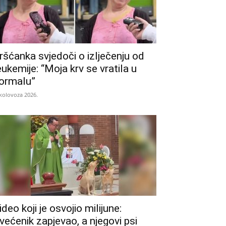
ršćanka svjedoči o izlječenju od
eukemije: “Moja krv se vratila u
ormalu”
 kolovoza 2026.
ideo koji je osvojio milijune:
većenik zapjevao, a njegovi psi