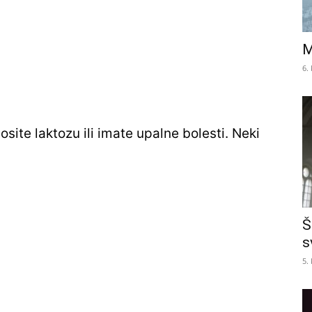
M
6.
osite laktozu ili imate upalne bolesti. Neki
Š
s
5.