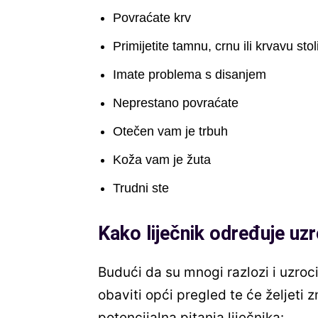
Povraćate krv
Primijetite tamnu, crnu ili krvavu sto
Imate problema s disanjem
Neprestano povraćate
Otečen vam je trbuh
Koža vam je žuta
Trudni ste
Kako liječnik određuje uz
Budući da su mnogi razlozi i uzroci
obaviti opći pregled te će željeti 
potencijalna pitanja liječnika: