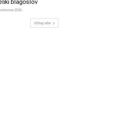
eliki blagoslov
 kolovoza 2026.
Učitaj više