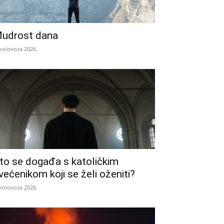
udrost dana
 kolovoza 2026.
to se događa s katoličkim
većenikom koji se želi oženiti?
 kolovoza 2026.