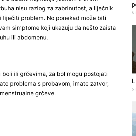
p
buha nisu razlog za zabrinutost, a liječnik
6.
i liječiti problem. No ponekad može biti
o vam simptome koji ukazuju da nešto zaista
rbuhu ili abdomenu.
j boli ili grčevima, za bol mogu postojati
L
imate problema s probavom, imate zatvor,
6.
te menstrualne grčeve.