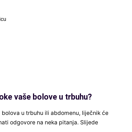
licu
roke vaše bolove u trbuhu?
 bolova u trbuhu ili abdomenu, liječnik će
znati odgovore na neka pitanja. Slijede