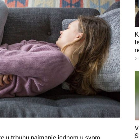
K
l
n
6.
V
S
ve u trbuhu najmanje jednom u svom