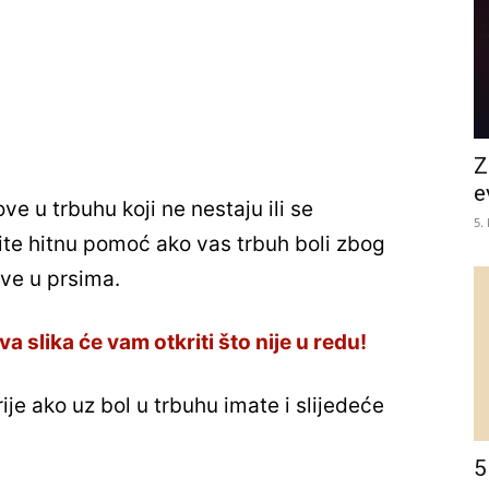
Z
e
ve u trbuhu koji ne nestaju ili se
5.
te hitnu pomoć ako vas trbuh boli zbog
ove u prsima.
a slika će vam otkriti što nije u redu!
rije ako uz bol u trbuhu imate i slijedeće
5