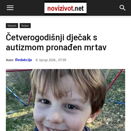
Vijesti
Svijet
Četverogodišnji dječak s
autizmom pronađen mrtav
8. lipnja 2026., 07:09
Redakcija
Autor: