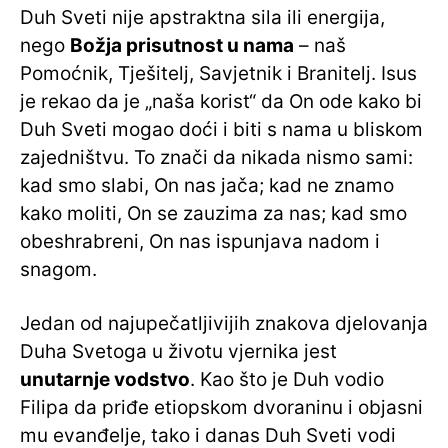
Duh Sveti nije apstraktna sila ili energija,
nego
Božja prisutnost u nama
– naš
Pomoćnik, Tješitelj, Savjetnik i Branitelj. Isus
je rekao da je „naša korist“ da On ode kako bi
Duh Sveti mogao doći i biti s nama u bliskom
zajedništvu. To znači da nikada nismo sami:
kad smo slabi, On nas jača; kad ne znamo
kako moliti, On se zauzima za nas; kad smo
obeshrabreni, On nas ispunjava nadom i
snagom.
Jedan od najupečatljivijih znakova djelovanja
Duha Svetoga u životu vjernika jest
unutarnje vodstvo
. Kao što je Duh vodio
Filipa da priđe etiopskom dvoraninu i objasni
mu evanđelje, tako i danas Duh Sveti vodi