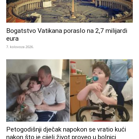
Bogatstvo Vatikana poraslo na 2,7 milijardi
eura
7. kolovoza 2026.
Petogodišnji dječak napokon se vratio kući
nakon što je cijeli život proveo u bolnici