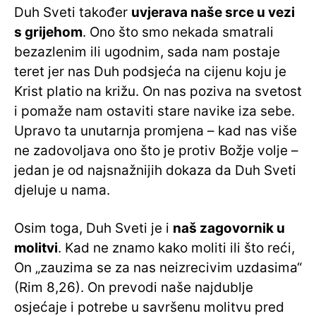
Duh Sveti također
uvjerava naše srce u vezi
s grijehom
. Ono što smo nekada smatrali
bezazlenim ili ugodnim, sada nam postaje
teret jer nas Duh podsjeća na cijenu koju je
Krist platio na križu. On nas poziva na svetost
i pomaže nam ostaviti stare navike iza sebe.
Upravo ta unutarnja promjena – kad nas više
ne zadovoljava ono što je protiv Božje volje –
jedan je od najsnažnijih dokaza da Duh Sveti
djeluje u nama.
Osim toga, Duh Sveti je i
naš zagovornik u
molitvi
. Kad ne znamo kako moliti ili što reći,
On „zauzima se za nas neizrecivim uzdasima“
(Rim 8,26). On prevodi naše najdublje
osjećaje i potrebe u savršenu molitvu pred