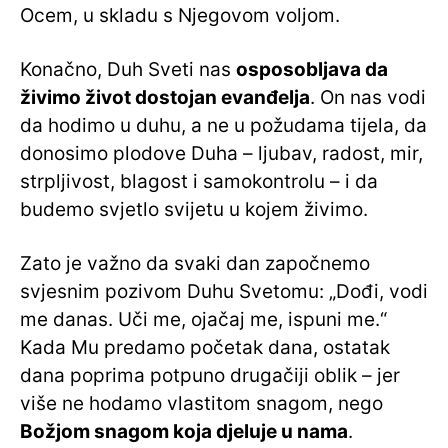
Ocem, u skladu s Njegovom voljom.
Konačno, Duh Sveti nas
osposobljava da
živimo život dostojan evanđelja
. On nas vodi
da hodimo u duhu, a ne u požudama tijela, da
donosimo plodove Duha – ljubav, radost, mir,
strpljivost, blagost i samokontrolu – i da
budemo svjetlo svijetu u kojem živimo.
Zato je važno da svaki dan započnemo
svjesnim pozivom Duhu Svetomu: „Dođi, vodi
me danas. Uči me, ojačaj me, ispuni me.“
Kada Mu predamo početak dana, ostatak
dana poprima potpuno drugačiji oblik – jer
više ne hodamo vlastitom snagom, nego
Božjom snagom koja djeluje u nama
.