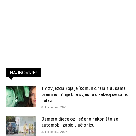
NAJNOVIJE!
TV zvijezda koja je ‘komunicirala s dušama
preminulih’ nije bila svjesna u kakvoj se zamci
nalazi
8. kolovoza 2026.
Osmero djece ozlijeđeno nakon što se
automobil zabio u učionicu
8. kolovoza 2026.