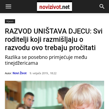
Vijesti
RAZVOD UNIŠTAVA DJECU: Svi
roditelji koji razmišljaju o
razvodu ovo trebaju pročitati
Razlika se posebno primjećuje među
tinejdžericama
9. veljače 2019., 18:22
Novi Život
Autor: