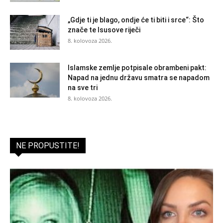
„Gdje ti je blago, ondje će ti biti i srce“: Što
znače te Isusove riječi
8. kolovoza 2026.
Islamske zemlje potpisale obrambeni pakt:
Napad na jednu državu smatra se napadom
na sve tri
8. kolovoza 2026.
NE PROPUSTITE!