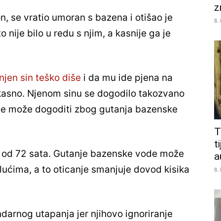
z
, se vratio umoran s bazena i otišao je
8.
o nije bilo u redu s njim, a kasnije ga je
njen sin teško diše
i da mu ide pjena na
lo kasno. Njenom sinu se dogodilo takozvano
 se može dogoditi zbog gutanja bazenske
T
t
u od 72 sata. Gutanje bazenske vode može
a
plućima, a to oticanje smanjuje dovod kisika
8.
darnog utapanja jer njihovo ignoriranje