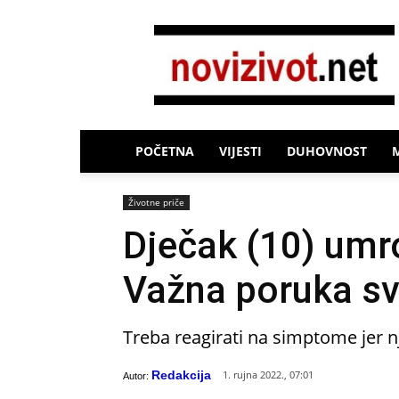
Novi
Život
POČETNA
VIJESTI
DUHOVNOST
Životne priče
Dječak (10) umr
Važna poruka sv
Treba reagirati na simptome jer n
Redakcija
1. rujna 2022., 07:01
Autor: