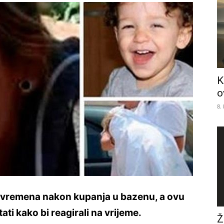
K
o
8.
t vremena nakon kupanja u bazenu, a ovu
tati kako bi reagirali na vrijeme.
Ž