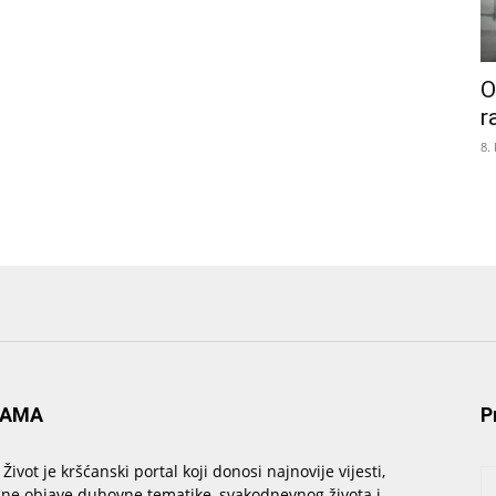
O
r
8.
NAMA
P
 Život je kršćanski portal koji donosi najnovije vijesti,
sne objave duhovne tematike, svakodnevnog života i