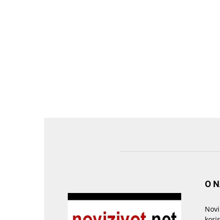
O 
Novi
kori