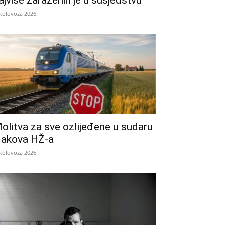
ajviše zaraženih je u susjedstvu
 kolovoza 2026.
olitva za sve ozlijeđene u sudaru
lakova HŽ-a
 kolovoza 2026.