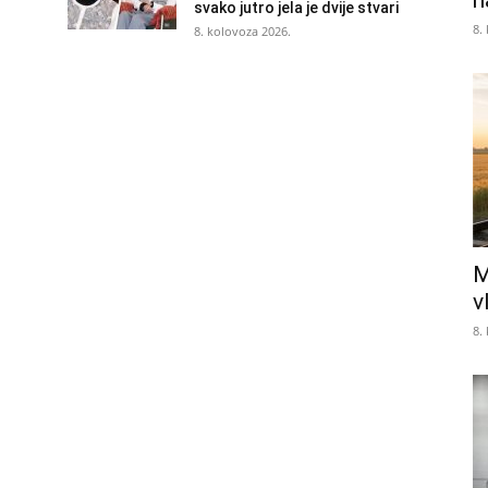
n
svako jutro jela je dvije stvari
8.
8. kolovoza 2026.
M
v
8.