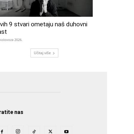
vih 9 stvari ometaju naš duhovni
ast
 kolovoza 2026.
Učitaj više
ratite nas