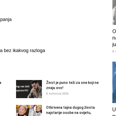
upanja
O
n
j
ja bez ikakvog razloga
8.
a
Život je puno teži za one koji ne
znaju ovo!
8. kolovoza 2026.
Otkrivena tajna dugog života
U
najstarije osobe na svijetu,