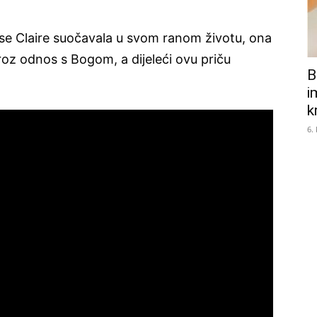
e Claire suočavala u svom ranom životu, ona
oz odnos s Bogom, a dijeleći ovu priču
B
i
k
6.