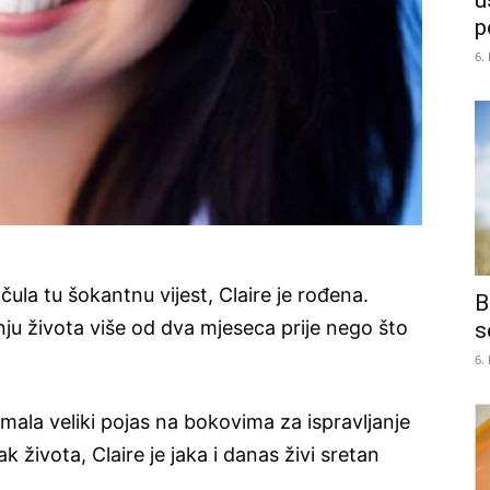
u
p
6.
ula tu šokantnu vijest, Claire je rođena.
B
nju života više od dva mjeseca prije nego što
s
6.
imala veliki pojas na bokovima za ispravljanje
k života, Claire je jaka i danas živi sretan