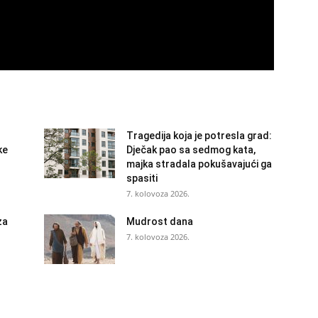
Tragedija koja je potresla grad:
ke
Dječak pao sa sedmog kata,
majka stradala pokušavajući ga
spasiti
7. kolovoza 2026.
za
Mudrost dana
7. kolovoza 2026.