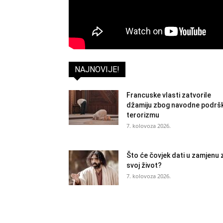
NAJNOVIJE!
Francuske vlasti zatvorile
džamiju zbog navodne podrš
terorizmu
7. kolovoza 2026.
Što će čovjek dati u zamjenu 
svoj život?
7. kolovoza 2026.