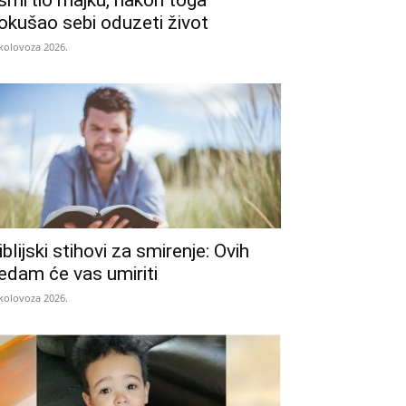
smrtio majku, nakon toga
okušao sebi oduzeti život
 kolovoza 2026.
iblijski stihovi za smirenje: Ovih
edam će vas umiriti
 kolovoza 2026.