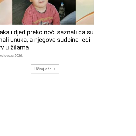
aka i djed preko noći saznali da su
mali unuka, a njegova sudbina ledi
rv u žilama
 kolovoza 2026.
Učitaj više