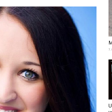
M
7.
U