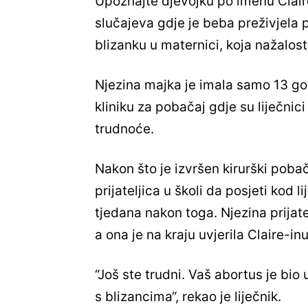
Upoznajte djevojku po imenu Claire
slučajeva gdje je beba preživjela 
blizanku u maternici, koja nažalost
Njezina majka je imala samo 13 go
kliniku za pobačaj gdje su liječnic
trudnoće.
Nakon što je izvršen kirurški pobač
prijateljica u školi da posjeti kod 
tjedana nakon toga. Njezina prijate
a ona je na kraju uvjerila Claire-in
“Još ste trudni. Vaš abortus je bio u
s blizancima“, rekao je liječnik.