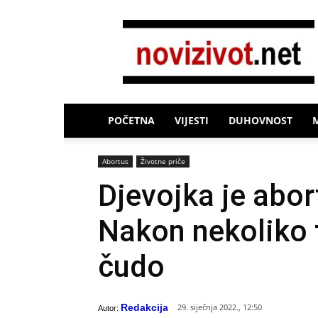
Novi
Život
POČETNA
VIJESTI
DUHOVNOST
Abortus
Životne priče
Djevojka je abor
Nakon nekoliko t
čudo
Redakcija
29. siječnja 2022., 12:50
Autor: