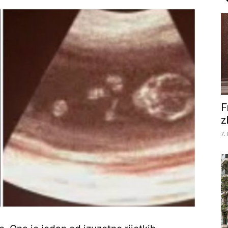
F
z
7.