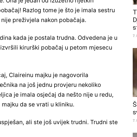
. Ona je jedan od izuzetno rijetkih
pobačaj! Razlog tome je što je imala sestru
T
D
 nije preživjela nakon pobačaja.
s
7.
dina kada je postala trudna. Odvedena je u
i izvršili kirurški pobačaj u petom mjesecu
aj, Claireinu majku je nagovorila
liječnika na još jednu provjeru nekoliko
ljica je imala osjećaj da nešto nije u redu,
Š
u majku da se vrati u kliniku.
s
7.
spješan, ali ste još uvijek trudni. Trudni ste