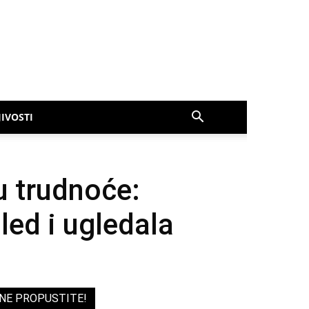
IVOSTI
u trudnoće:
led i ugledala
NE PROPUSTITE!