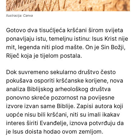
Ilustracija: Canva
Gotovo dva tisućljeća kršćani širom svijeta
ponavljaju istu, temeljnu istinu: Isus Krist nije
mit, legenda niti plod mašte. On je Sin Božji,
Riječ koja je tijelom postala.
Dok suvremeno sekularno društvo često
pokušava osporiti kršćanske korijene, nova
analiza Biblijskog arheološkog društva
ponovno skreće pozornost na povijesne
izvore izvan same Biblije. Zapisi autora koji
uopće nisu bili kršćani, niti su imali ikakav
interes širiti Evanđelje, iznova potvrđuju da
je Isus doista hodao ovom zemljom.