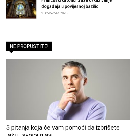
Francuski katolici traže otkazivanje
događaja u povijesnoj bazilici
9. kolovoza 2026.
NE PROPUSTITE!
5 pitanja koja će vam pomoći da izbrišete
laži u svojoj glavi