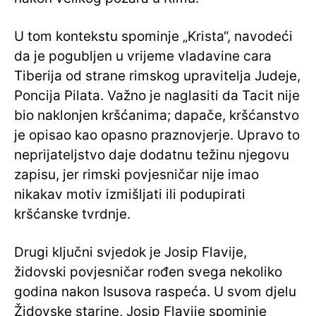
U tom kontekstu spominje „Krista“, navodeći
da je pogubljen u vrijeme vladavine cara
Tiberija od strane rimskog upravitelja Judeje,
Poncija Pilata. Važno je naglasiti da Tacit nije
bio naklonjen kršćanima; dapače, kršćanstvo
je opisao kao opasno praznovjerje. Upravo to
neprijateljstvo daje dodatnu težinu njegovu
zapisu, jer rimski povjesničar nije imao
nikakav motiv izmišljati ili podupirati
kršćanske tvrdnje.
Drugi ključni svjedok je Josip Flavije,
židovski povjesničar rođen svega nekoliko
godina nakon Isusova raspeća. U svom djelu
Židovske starine, Josip Flavije spominje