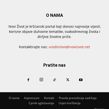
O NAMA
Novi Život je kršćanski portal koji donosi najnovije vijesti,
korisne objave duhovne tematike, svakodnevnog života i
dirljive životne priče.
Kontaktirajte nas:
urednistvo@novizivot.net
Pratite nas
O nama
Impressum
Kontakt
Pravila prenošenja sadržaja
Cjenik oglašavanja
Uvjeti korištenja