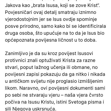
Jakova kao „brata Isusa, koji se zove Krist“.
Povjesničari ovaj detalj smatraju iznimno
vjerodostojnim jer se Isus ovdje spominje
posve prirodno, samo kako bi se identificirala
druga osoba, što upućuje na to da je Isus bio
općepoznata povijesna ličnost u to doba.
Zanimljivo je da su kroz povijest Isusovi
protivnici znali optuživati Krista za razne
stvari, poput lažnog učenja ili obmane, no
povijesni zapisi pokazuju da ga nitko i nikada
u antičkom svijetu nije proglasio izmišljenim
likom. Naravno, ovi povijesni dokumenti sami
po sebi ne stvaraju vjeru – naša vjera čvrsto
počiva na Isusu Kristu, istini Svetoga pisma i
sili Njegova uskrsnuća.