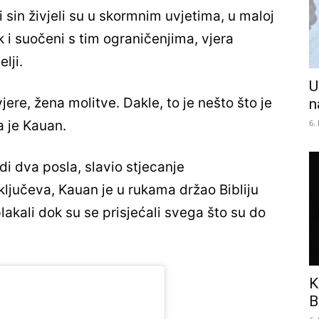
sin živjeli su u skormnim uvjetima, u maloj
 i suočeni s tim ograničenjima, vjera
lji.
U
jere, žena molitve. Dakle, to je nešto što je
n
6.
la je Kauan.
adi dva posla, slavio stjecanje
ljučeva, Kauan je u rukama držao Bibliju
lakali dok su se prisjećali svega što su do
K
B