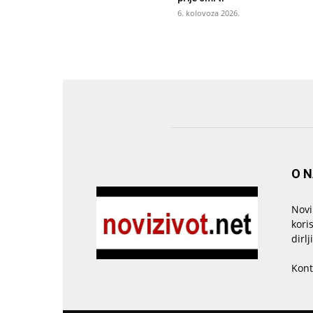
6. kolovoza 2026.
O 
Novi
kori
dirlj
Kont