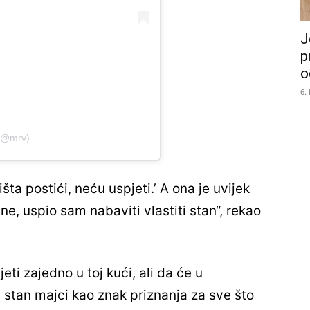
J
p
o
6.
 (@mrv)
ta postići, neću uspjeti.’ A ona je uvijek
e, uspio sam nabaviti vlastiti stan“, rekao
eti zajedno u toj kući, ali da će u
i stan majci kao znak priznanja za sve što