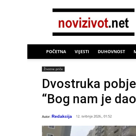
Novi
Život
POČETNA
VIJESTI
DUHOVNOST
Životne priče
Dvostruka pobje
“Bog nam je dao
Redakcija
12. svibnja 2026., 01:52
Autor: