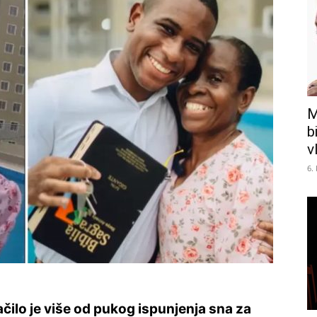
M
b
v
6.
čilo je više od pukog ispunjenja sna za