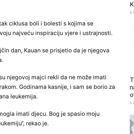
K
6.
ak ciklusa boli i bolesti s kojima se
oju najveću inspiraciju vjere i ustrajnosti.
n dan, Kauan se prisjetio da je njegova
a.
 su njegovoj majci rekli da ne može imati
T
s rakom. Godinama kasnije, i sam se borio za
n
o
rana leukemija.
6.
mogla imati djecu. Bog je spasio moju
ukemiju“, rekao je.