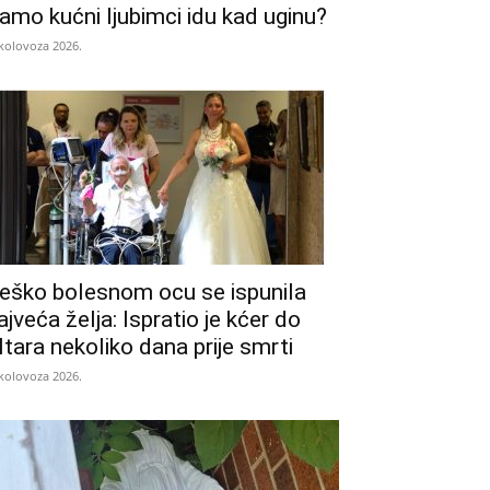
amo kućni ljubimci idu kad uginu?
 kolovoza 2026.
eško bolesnom ocu se ispunila
ajveća želja: Ispratio je kćer do
ltara nekoliko dana prije smrti
 kolovoza 2026.