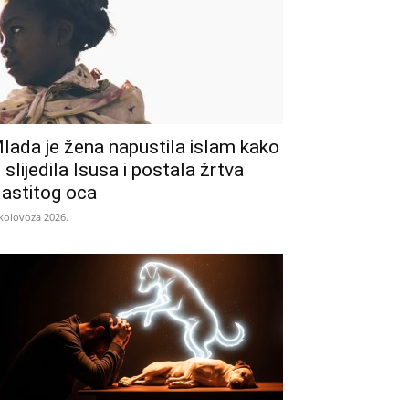
lada je žena napustila islam kako
i slijedila Isusa i postala žrtva
lastitog oca
 kolovoza 2026.