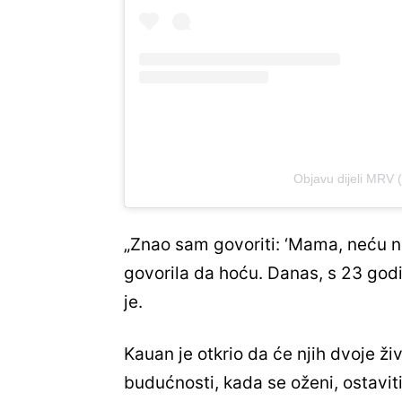
Objavu dijeli MRV
„Znao sam govoriti: ‘Mama, neću niš
govorila da hoću. Danas, s 23 godin
je.
Kauan je otkrio da će njih dvoje živj
budućnosti, kada se oženi, ostavit