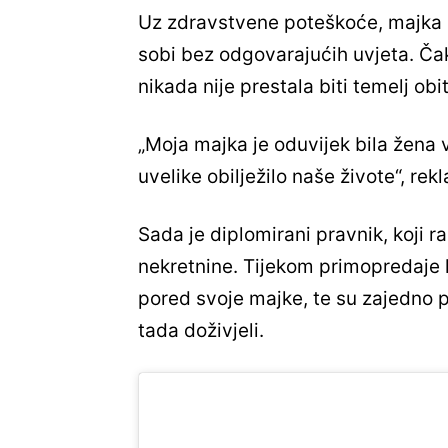
Uz zdravstvene poteškoće, majka i 
sobi bez odgovarajućih uvjeta. Čak
nikada nije prestala biti temelj obite
„Moja majka je oduvijek bila žena v
uvelike obilježilo naše živote“, rek
Sada je diplomirani pravnik, koji r
nekretnine. Tijekom primopredaje k
pored svoje majke, te su zajedno p
tada doživjeli.