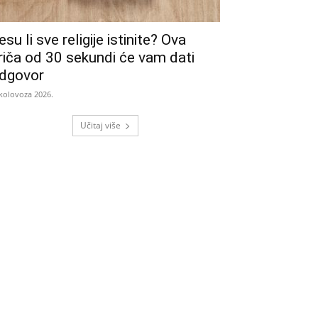
esu li sve religije istinite? Ova
riča od 30 sekundi će vam dati
dgovor
 kolovoza 2026.
Učitaj više