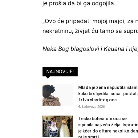
je prošla da bi ga odgojila.
„Ovo će pripadati mojoj majci, za 
nekretninu, živjet ću tamo sa suprug
Neka Bog blagoslovi i Kauana i nj
NAJNOVIJE!
Mlada je žena napustila islam
kako bi slijedila Isusa i postal
žrtva vlastitog oca
6. kolovoza 2026.
Teško bolesnom ocu se
ispunila najveća želja: Isprati
je kćer do oltara nekoliko da
prije smrti