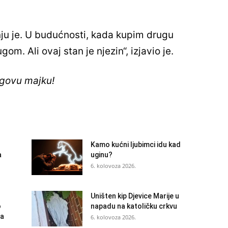
nju je. U budućnosti, kada kupim drugu
om. Ali ovaj stan je njezin“, izjavio je.
egovu majku!
Kamo kućni ljubimci idu kad
a
uginu?
6. kolovoza 2026.
Uništen kip Djevice Marije u
o
napadu na katoličku crkvu
na
6. kolovoza 2026.