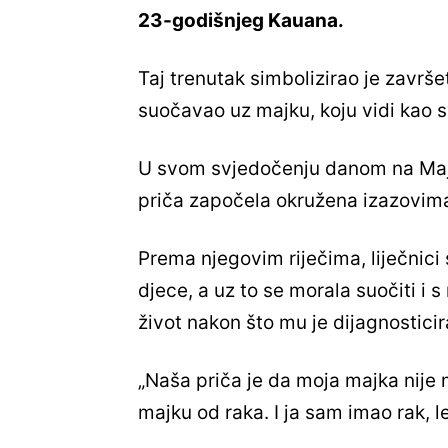
23-godišnjeg Kauana.
Taj trenutak simbolizirao je završet
suočavao uz majku, koju vidi kao sv
U svom svjedočenju danom na Majči
priča započela okružena izazovim
Prema njegovim riječima, liječnici
djece, a uz to se morala suočiti i 
život nakon što mu je dijagnostici
„Naša priča je da moja majka nije 
majku od raka. I ja sam imao rak, le