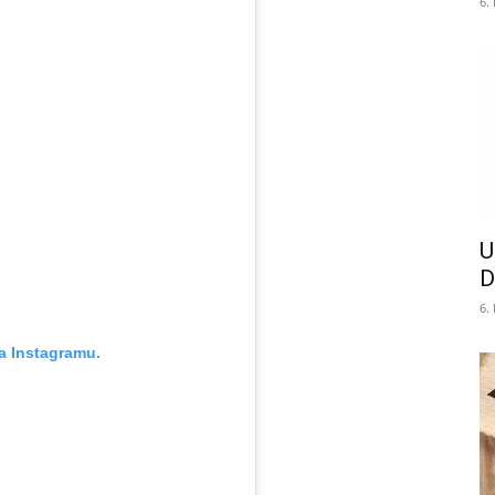
6.
U
D
6.
a Instagramu.