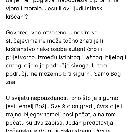
da je njen poglavar nepogrešiv u pitanjima
vjere i morala. Jesu li ovi ljudi istinski
kršćani?
Govoreći vrlo otvoreno, u nekim se
slučajevima ne može točno znati je li
kršćanstvo neke osobe autentično ili
prijetvorno. Između istinitog i lažnog, bijelog i
crnog, cijelo je područje sivoga. U tom
području ne možemo biti sigurni. Samo Bog
zna.
U svijetu nepouzdanosti ono što je sigurno
jest temelj Božji. Sve što on gradi, čvrsto je i
trajno. Njegov temelj nosi pečat, a na tom
pečatu su dva zapisa. Jedan predstavlja
božansku, a drugi ljudsku stranu. Prvi je