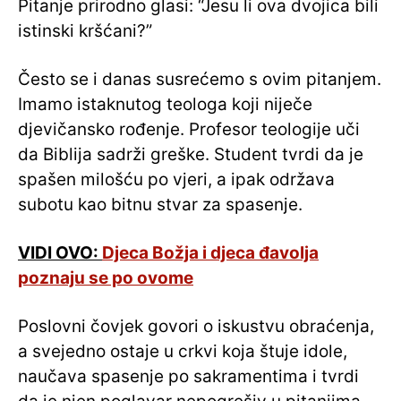
Pitanje prirodno glasi: “Jesu li ova dvojica bili
istinski kršćani?”
Često se i danas susrećemo s ovim pitanjem.
Imamo istaknutog teologa koji niječe
djevičansko rođenje. Profesor teologije uči
da Biblija sadrži greške. Student tvrdi da je
spašen milošću po vjeri, a ipak održava
subotu kao bitnu stvar za spasenje.
VIDI OVO:
Djeca Božja i djeca đavolja
poznaju se po ovome
Poslovni čovjek govori o iskustvu obraćenja,
a svejedno ostaje u crkvi koja štuje idole,
naučava spasenje po sakramentima i tvrdi