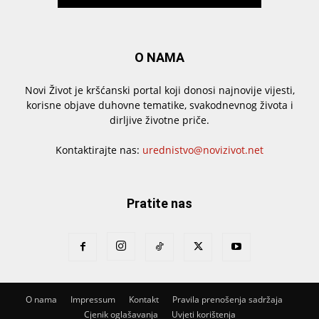
O NAMA
Novi Život je kršćanski portal koji donosi najnovije vijesti,
korisne objave duhovne tematike, svakodnevnog života i
dirljive životne priče.
Kontaktirajte nas:
urednistvo@novizivot.net
Pratite nas
O nama
Impressum
Kontakt
Pravila prenošenja sadržaja
Cjenik oglašavanja
Uvjeti korištenja