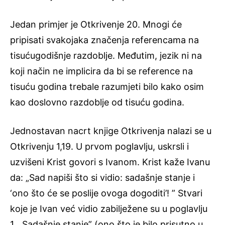
Jedan primjer je Otkrivenje 20. Mnogi će
pripisati svakojaka značenja referencama na
tisućugodišnje razdoblje. Međutim, jezik ni na
koji način ne implicira da bi se reference na
tisuću godina trebale razumjeti bilo kako osim
kao doslovno razdoblje od tisuću godina.
Jednostavan nacrt knjige Otkrivenja nalazi se u
Otkrivenju 1,19. U prvom poglavlju, uskrsli i
uzvišeni Krist govori s Ivanom. Krist kaže Ivanu
da: „Sad napiši što si vidio: sadašnje stanje i
‘ono što će se poslije ovoga dogoditi’! ” Stvari
koje je Ivan već vidio zabilježene su u poglavlju
1. „Sadašnje stanje” (ono što je bilo prisutno u