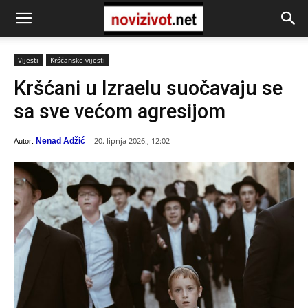
Vijesti
Kršćanske vijesti
Kršćani u Izraelu suočavaju se
sa sve većom agresijom
20. lipnja 2026., 12:02
Nenad Adžić
Autor: