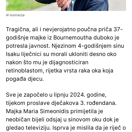
AI ilustracija
Tragična, ali i nevjerojatno poučna priča 37-
godišnje majke iz Bournemoutha duboko je
potresla javnost. Njezinom 4-godišnjem sinu
Isaku liječnici su morali ukloniti desno oko
nakon što mu je dijagnosticiran
retinoblastom, rijetka vrsta raka oka koja
pogađa djecu.
Sve je započelo u lipnju 2024. godine,
tijekom proslave dječakova 3. rođendana.
Majka Maria Simeonidis primijetila je
neobičan bijeli odsjaj u sinovom oku dok je
gledao televiziju. Isprva je mislila da je riječ o