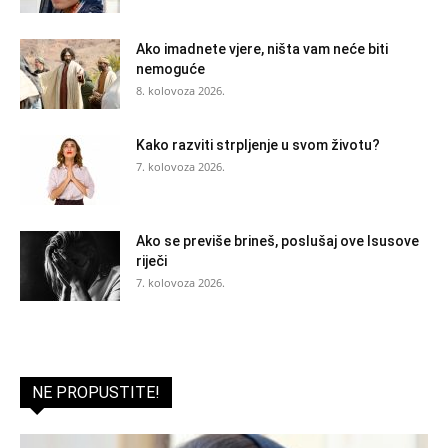
Ako imadnete vjere, ništa vam neće biti
nemoguće
8. kolovoza 2026.
Kako razviti strpljenje u svom životu?
7. kolovoza 2026.
Ako se previše brineš, poslušaj ove Isusove
riječi
7. kolovoza 2026.
NE PROPUSTITE!