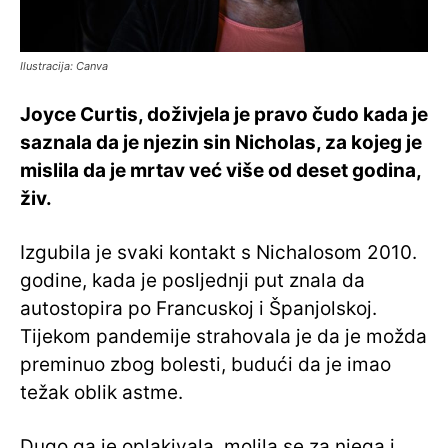
Ilustracija: Canva
Joyce Curtis, doživjela je pravo čudo kada je
saznala da je njezin sin Nicholas, za kojeg je
mislila da je mrtav već više od deset godina,
živ.
Izgubila je svaki kontakt s Nichalosom 2010.
godine, kada je posljednji put znala da
autostopira po Francuskoj i Španjolskoj.
Tijekom pandemije strahovala je da je možda
preminuo zbog bolesti, budući da je imao
težak oblik astme.
Dugo ga je oplakivala, molila se za njega i