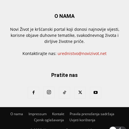
O NAMA
Novi Život je kršćanski portal koji donosi najnovije vijesti,
korisne objave duhovne tematike, svakodnevnog života i
dirljive životne priče.
Kontaktirajte nas:
urednistvo@novizivot.net
Pratite nas
O nama
Impressum
Kontakt
Pravila prenošenja sadržaja
Cjenik oglašavanja
Uvjeti korištenja