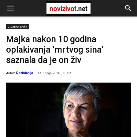
Životne priče
Majka nakon 10 godina
oplakivanja ‘mrtvog sina’
saznala da je on živ
13. lipnja 2026., 10:03
Redakcija
Autor: