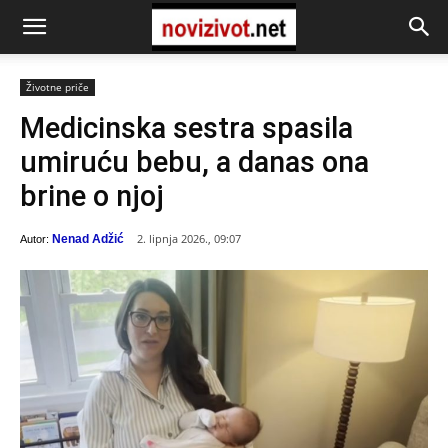
Životne priče
Medicinska sestra spasila
umiruću bebu, a danas ona
brine o njoj
2. lipnja 2026., 09:07
Nenad Adžić
Autor: