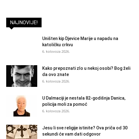
NAJNOVIJE!
Uništen kip Djevice Marije u napadu na
katoličku crkvu
6. kolovoza 2026.
Kako prepoznati zlo u nekoj osobi? Bog želi
da ovo znate
6. kolovoza 2026.
U Dalmaciji je nestala 82-godišnja Danica,
policija moli za pomoć
6. kolovoza 2026.
Jesu li sve religije istinite? Ova priča od 30
sekundi će vam dati odgovor