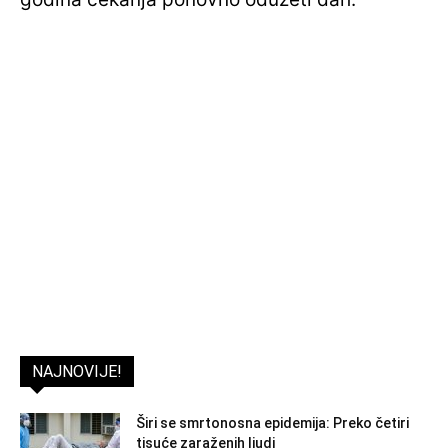
NAJNOVIJE!
Širi se smrtonosna epidemija: Preko četiri
tisuće zaraženih ljudi