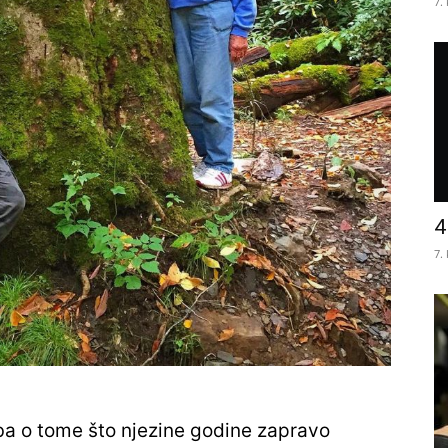
7.
4
7.
ba o tome što njezine godine zapravo