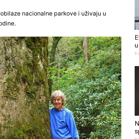
 obilaze nacionalne parkove i uživaju u
odine.
E
u
7.
N
s