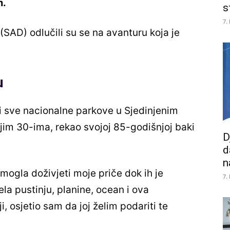
m.
s
7.
(SAD) odlučili su se na avanturu koja je
u
iti sve nacionalne parkove u Sjedinjenim
jim 30-ima, rekao svojoj 85-godišnjoj baki
D
d
n
 mogla doživjeti moje priče dok ih je
7.
ela pustinju, planine, ocean i ova
, osjetio sam da joj želim podariti te