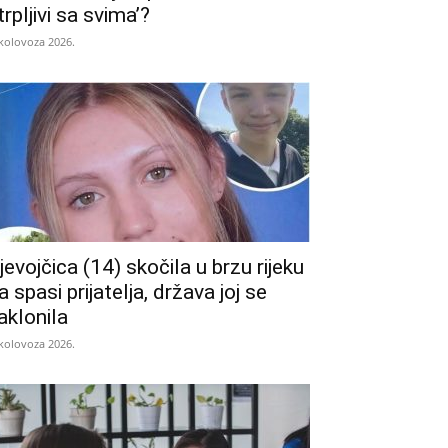
trpljivi sa svima’?
 kolovoza 2026.
jevojčica (14) skočila u brzu rijeku
a spasi prijatelja, država joj se
aklonila
 kolovoza 2026.