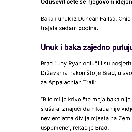
Oduševit ćete se njegovom idejo
Baka i unuk iz Duncan Fallsa, Ohio 
trajala sedam godina.
Unuk i baka zajedno putuj
Brad i Joy Ryan odlučili su posjet
Državama nakon što je Brad, u svo
za Appalachian Trail:
“Bilo mi je krivo što moja baka nije
slušala. Znajući da nikada nije vidj
nevjerojatna divlja mjesta na Zemlji
uspomene”, rekao je Brad.