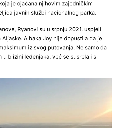
koja je ojačana njihovim zajedničkim
eljica javnih službi nacionalnog parka.
anove, Ryanovi su u srpnju 2021. uspjeli
 Aljaske. A baka Joy nije dopustila da je
e maksimum iz svog putovanja. Ne samo da
 u blizini ledenjaka, već se susrela i s