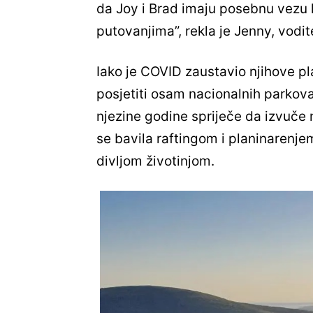
da Joy i Brad imaju posebnu vezu 
putovanjima”, rekla je Jenny, vodit
Iako je COVID zaustavio njihove pl
posjetiti osam nacionalnih parkova
njezine godine spriječe da izvuč
se bavila raftingom i planinarenjem
divljom životinjom.