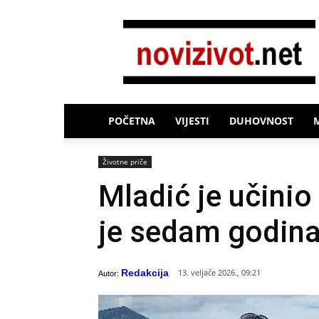
Novi
Život
POČETNA
VIJESTI
DUHOVNOST
Životne priče
Mladić je učinio
je sedam godin
Redakcija
13. veljače 2026., 09:21
Autor: