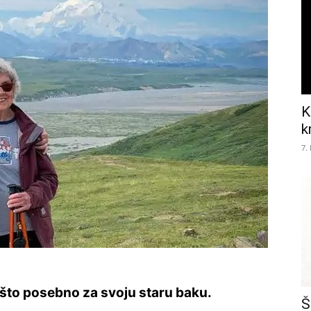
K
k
7.
nešto posebno za svoju staru baku.
Š