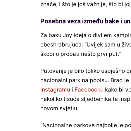
znače, i što je još važnije, što bi j
Posebna veza između bake i u
Za baku Joy ideja o divljem kampi
obeshrabrujuća: “Uvijek sam u živo
škodilo probati nešto prvi put.”
Putovanje je bilo toliko uspješno d
nacionalni park na popisu. Brad j
Instagramu
i
Facebooku
kako bi vol
nekoliko tisuća sljedbenika te insp
novom svjetlu.
“Nacionalne parkove najbolje je posj