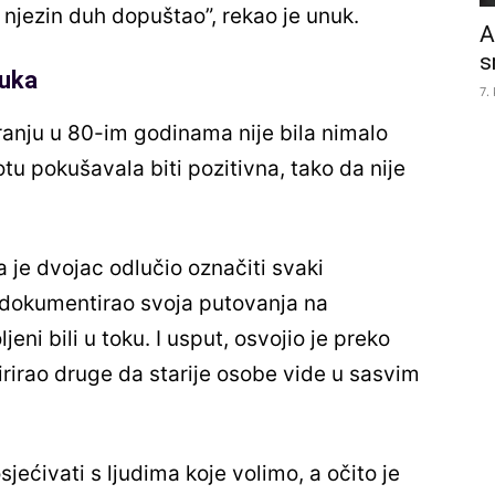
oj njezin duh dopuštao”, rekao je unuk.
A
s
nuka
7.
ranju u 80-im godinama nije bila nimalo
tu pokušavala biti pozitivna, tako da nije
a je dvojac odlučio označiti svaki
e dokumentirao svoja putovanja na
jeni bili u toku. I usput, osvojio je preko
irirao druge da starije osobe vide u sasvim
ećivati ​​s ljudima koje volimo, a očito je