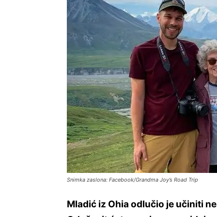
Snimka zaslona: Facebook/Grandma Joy’s Road Trip
Mladić iz Ohia odlučio je učiniti 