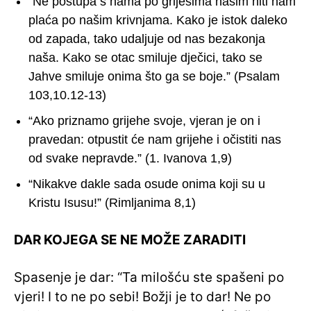
“Ne postupa s nama po grijesima našim niti nam
plaća po našim krivnjama. Kako je istok daleko
od zapada, tako udaljuje od nas bezakonja
naša. Kako se otac smiluje dječici, tako se
Jahve smiluje onima što ga se boje.” (Psalam
103,10.12-13)
“Ako priznamo grijehe svoje, vjeran je on i
pravedan: otpustit će nam grijehe i očistiti nas
od svake nepravde.” (1. Ivanova 1,9)
“Nikakve dakle sada osude onima koji su u
Kristu Isusu!” (Rimljanima 8,1)
DAR KOJEGA SE NE MOŽE ZARADITI
Spasenje je dar: “Ta milošću ste spašeni po
vjeri! I to ne po sebi! Božji je to dar! Ne po