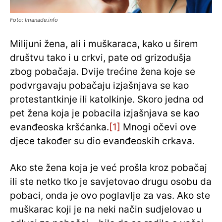
Foto: Imanade.info
Milijuni žena, ali i muškaraca, kako u širem
društvu tako i u crkvi, pate od grizodušja
zbog pobačaja. Dvije trećine žena koje se
podvrgavaju pobačaju izjašnjava se kao
protestantkinje ili katolkinje. Skoro jedna od
pet žena koja je pobacila izjašnjava se kao
evanđeoska kršćanka.
[1]
Mnogi očevi ove
djece također su dio evanđeoskih crkava.
Ako ste žena koja je već prošla kroz pobačaj
ili ste netko tko je savjetovao drugu osobu da
pobaci, onda je ovo poglavlje za vas. Ako ste
muškarac koji je na neki način sudjelovao u