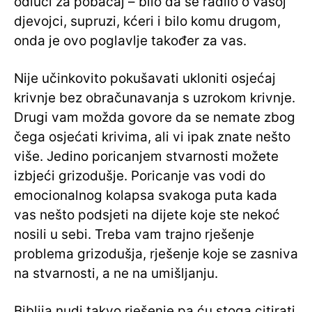
odluci za pobačaj – bilo da se radilo o vašoj
djevojci, supruzi, kćeri i bilo komu drugom,
onda je ovo poglavlje također za vas.
Nije učinkovito pokušavati ukloniti osjećaj
krivnje bez obračunavanja s uzrokom krivnje.
Drugi vam možda govore da se nemate zbog
čega osjećati krivima, ali vi ipak znate nešto
više. Jedino poricanjem stvarnosti možete
izbjeći grizodušje. Poricanje vas vodi do
emocionalnog kolapsa svakoga puta kada
vas nešto podsjeti na dijete koje ste nekoć
nosili u sebi. Treba vam trajno rješenje
problema grizodušja, rješenje koje se zasniva
na stvarnosti, a ne na umišljanju.
Biblija nudi takvo rješenje pa ću stoga citirati