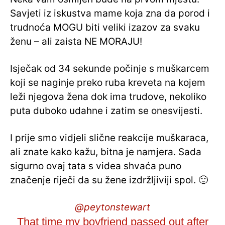
Savjeti iz iskustva mame koja zna da porod i
trudnoća MOGU biti veliki izazov za svaku
ženu – ali zaista NE MORAJU!
Isječak od 34 sekunde počinje s muškarcem
koji se naginje preko ruba kreveta na kojem
leži njegova žena dok ima trudove, nekoliko
puta duboko udahne i zatim se onesvijesti.
I prije smo vidjeli slične reakcije muškaraca,
ali znate kako kažu, bitna je namjera. Sada
sigurno ovaj tata s videa shvaća puno
značenje riječi da su žene izdržljiviji spol. 🙂
@peytonstewart
That time my boyfriend passed out after