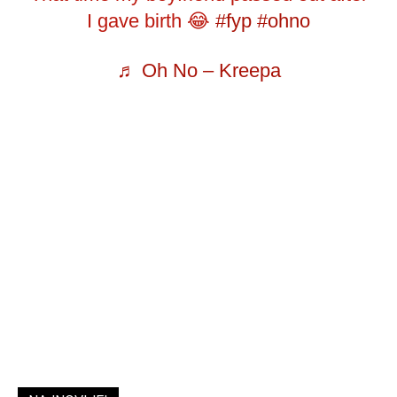
I gave birth 😂
#fyp
#ohno
♬ Oh No – Kreepa