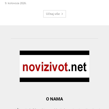
9. kolovoza 2026.
Učitaj više
O NAMA