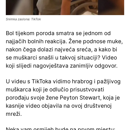
Snimka zaslona: TikTok
Bol tijekom poroda smatra se jednom od
najjačih bolnih reakcija. Žene podnose muke,
nakon čega dolazi najveća sreća, a kako bi
se muškarci snašli u takvoj situaciji? Video
koji slijedi nagovještava zanimljiv odgovor.
U videu s TikToka vidimo hrabrog i pažljivog
muškarca koji je odlučio prisustvovati
porođaju svoje žene Peyton Stewart, koja je
kasnije video objavila na ovoj društvenoj
mreži.
Neka vam osmijeh bude na prvom mjestu: