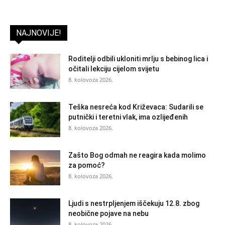
NAJNOVIJE!
Roditelji odbili ukloniti mrlju s bebinog lica i
očitali lekciju cijelom svijetu
8. kolovoza 2026.
Teška nesreća kod Križevaca: Sudarili se
putnički i teretni vlak, ima ozlijeđenih
8. kolovoza 2026.
Zašto Bog odmah ne reagira kada molimo
za pomoć?
8. kolovoza 2026.
Ljudi s nestrpljenjem iščekuju 12.8. zbog
neobične pojave na nebu
8. kolovoza 2026.