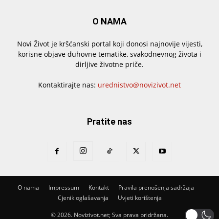
O NAMA
Novi Život je kršćanski portal koji donosi najnovije vijesti,
korisne objave duhovne tematike, svakodnevnog života i
dirljive životne priče.
Kontaktirajte nas:
urednistvo@novizivot.net
Pratite nas
O nama
Impressum
Kontakt
Pravila prenošenja sadržaja
Cjenik oglašavanja
Uvjeti korištenja
© 2026. Novizivot.net; Sva prava pridržana.