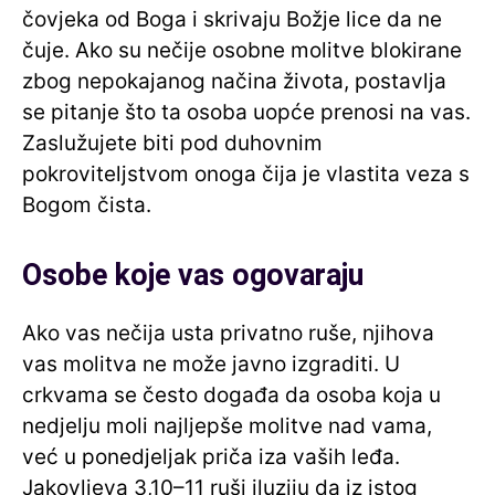
čovjeka od Boga i skrivaju Božje lice da ne
čuje. Ako su nečije osobne molitve blokirane
zbog nepokajanog načina života, postavlja
se pitanje što ta osoba uopće prenosi na vas.
Zaslužujete biti pod duhovnim
pokroviteljstvom onoga čija je vlastita veza s
Bogom čista.
Osobe koje vas ogovaraju
Ako vas nečija usta privatno ruše, njihova
vas molitva ne može javno izgraditi. U
crkvama se često događa da osoba koja u
nedjelju moli najljepše molitve nad vama,
već u ponedjeljak priča iza vaših leđa.
Jakovljeva 3,10–11 ruši iluziju da iz istog