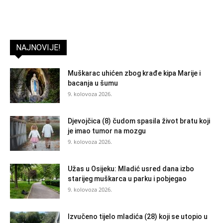
NAJNOVIJE!
Muškarac uhićen zbog krađe kipa Marije i
bacanja u šumu
9. kolovoza 2026.
Djevojčica (8) čudom spasila život bratu koji
je imao tumor na mozgu
9. kolovoza 2026.
Užas u Osijeku: Mladić usred dana izbo
starijeg muškarca u parku i pobjegao
9. kolovoza 2026.
Izvučeno tijelo mladića (28) koji se utopio u