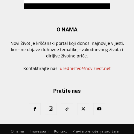
O NAMA
Novi Život je kršćanski portal koji donosi najnovije vijesti,
korisne objave duhovne tematike, svakodnevnog života i
dirljive životne priče.
Kontaktirajte nas:
urednistvo@novizivot.net
Pratite nas
O nama
Impressum
Kontakt
Pravila prenošenja sadržaja