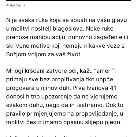
AI ilustracija
Nije svaka ruka koja se spusti na vašu glavu
u molitvi nositelj blagoslova. Neke ruke
prenose manipulaciju, duhovno zagađenje ili
skrivene motive koji nemaju nikakve veze s
Božjom voljom za vaš život.
Mnogi kršćani zatvore oči, kažu “amen” i
primaju sve bez propitivanja tko uopće
progovara u njihov duh. Prva Ivanova 4,1
donosi hitno upozorenje da ne vjerujemo
svakom duhu, nego da ih testiramo. Dok to
pravilo primjenjujemo na propovijedanje, u
molitvi često imamo opasnu slijepu pjegu.