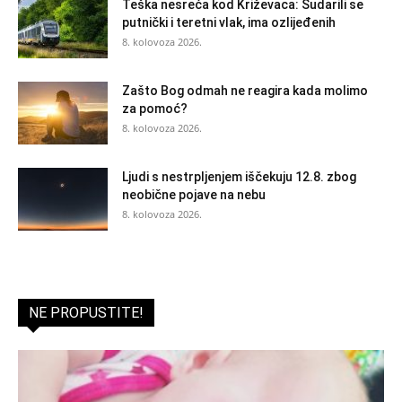
Teška nesreća kod Križevaca: Sudarili se
putnički i teretni vlak, ima ozlijeđenih
8. kolovoza 2026.
Zašto Bog odmah ne reagira kada molimo
za pomoć?
8. kolovoza 2026.
Ljudi s nestrpljenjem iščekuju 12.8. zbog
neobične pojave na nebu
8. kolovoza 2026.
NE PROPUSTITE!