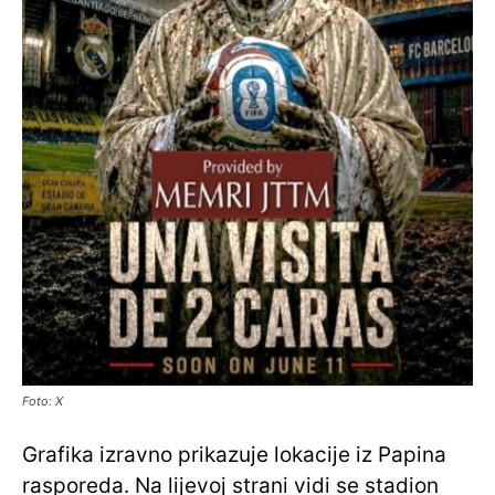
Foto: X
Grafika izravno prikazuje lokacije iz Papina
rasporeda. Na lijevoj strani vidi se stadion