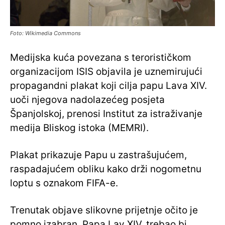
Foto: Wikimedia Commons
Medijska kuća povezana s terorističkom
organizacijom ISIS objavila je uznemirujući
propagandni plakat koji cilja papu Lava XIV.
uoči njegova nadolazećeg posjeta
Španjolskoj, prenosi Institut za istraživanje
medija Bliskog istoka (MEMRI).
Plakat prikazuje Papu u zastrašujućem,
raspadajućem obliku kako drži nogometnu
loptu s oznakom FIFA-e.
Trenutak objave slikovne prijetnje očito je
pomno izabran. Papa Lav XIV. trebao bi