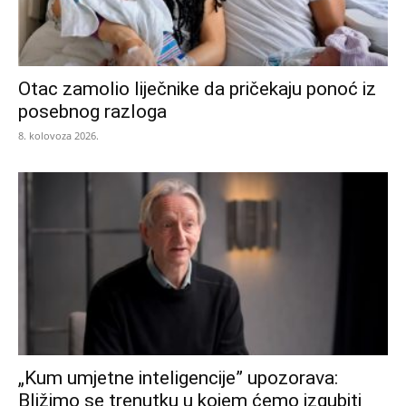
Otac zamolio liječnike da pričekaju ponoć iz
posebnog razloga
8. kolovoza 2026.
„Kum umjetne inteligencije” upozorava:
Bližimo se trenutku u kojem ćemo izgubiti