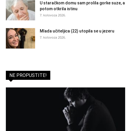
U staračkom domu sam prolila gorke suze, a
potom otkrila istinu
7. kolovoza 2026.
Mlada učiteljica (22) utopila se u jezeru
7. kolovoza 2026.
NE PROPUSTITE!