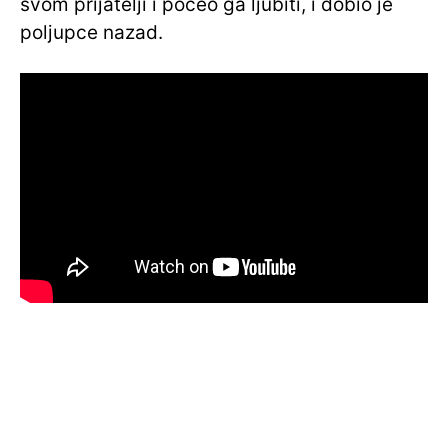
svom prijatelji i počeo ga ljubiti, i dobio je
poljupce nazad.