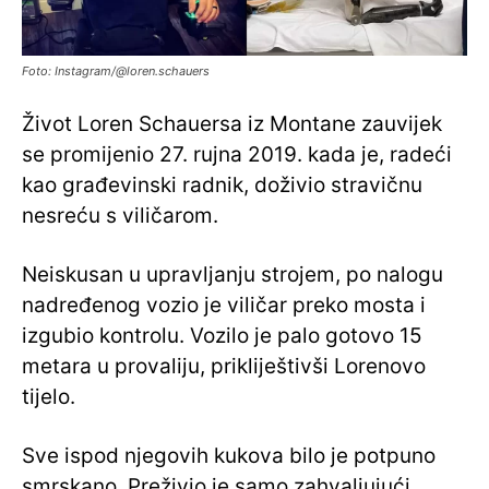
Foto: Instagram/@loren.schauers
Život Loren Schauersa iz Montane zauvijek
se promijenio 27. rujna 2019. kada je, radeći
kao građevinski radnik, doživio stravičnu
nesreću s viličarom.
Neiskusan u upravljanju strojem, po nalogu
nadređenog vozio je viličar preko mosta i
izgubio kontrolu. Vozilo je palo gotovo 15
metara u provaliju, prikliještivši Lorenovo
tijelo.
Sve ispod njegovih kukova bilo je potpuno
smrskano. Preživio je samo zahvaljujući