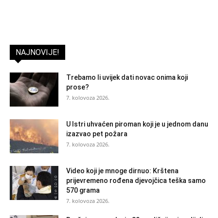
NAJNOVIJE!
Trebamo li uvijek dati novac onima koji
prose?
7. kolovoza 2026.
U Istri uhvaćen piroman koji je u jednom danu
izazvao pet požara
7. kolovoza 2026.
Video koji je mnoge dirnuo: Krštena
prijevremeno rođena djevojčica teška samo
570 grama
7. kolovoza 2026.