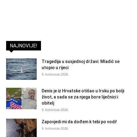
NAJNOVIJE!
Tragedija u susjednoj državi: Mladić se
utopio u rijeci
9. kolovoza 2026.
Denis je iz Hrvatske otišao u Irsku po bolji
život, a sada se za njega bore liječnici i
obitelj
9. kolovoza 2026.
Zapovjedi mi da dođem k tebi po vodi!
9. kolovoza 2026.