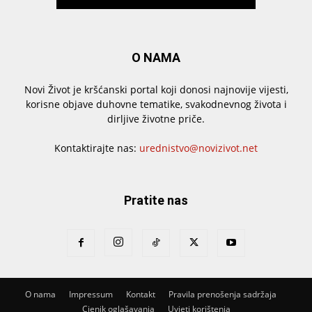
O NAMA
Novi Život je kršćanski portal koji donosi najnovije vijesti,
korisne objave duhovne tematike, svakodnevnog života i
dirljive životne priče.
Kontaktirajte nas:
urednistvo@novizivot.net
Pratite nas
O nama
Impressum
Kontakt
Pravila prenošenja sadržaja
Cjenik oglašavanja
Uvjeti korištenja