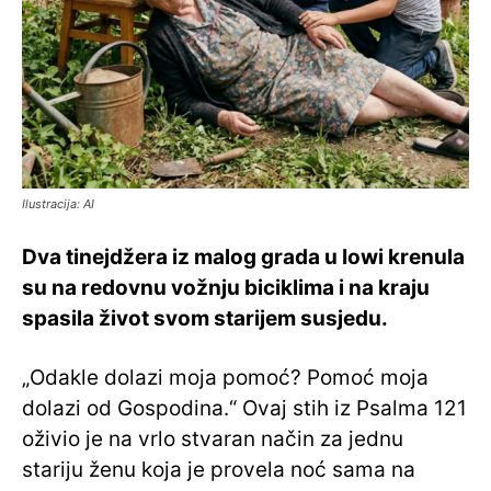
Ilustracija: AI
Dva tinejdžera iz malog grada u Iowi krenula
su na redovnu vožnju biciklima i na kraju
spasila život svom starijem susjedu.
„Odakle dolazi moja pomoć? Pomoć moja
dolazi od Gospodina.“ Ovaj stih iz Psalma 121
oživio je na vrlo stvaran način za jednu
stariju ženu koja je provela noć sama na