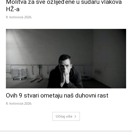
Molitva za sve ozlijeđene u sudaru vlakova
HŽ-a
8. kolovoza 2026.
Ovih 9 stvari ometaju naš duhovni rast
8. kolovoza 2026.
Učitaj više