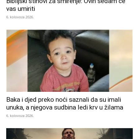
Biblijski stihovi za smirenje: Ovih sedam će
vas umiriti
6. kolovoza 2026.
Baka i djed preko noći saznali da su imali
unuka, a njegova sudbina ledi krv u žilama
6. kolovoza 2026.