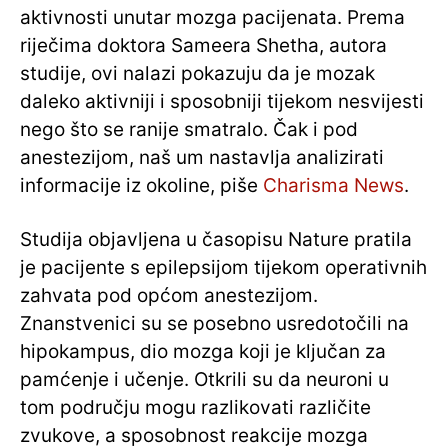
aktivnosti unutar mozga pacijenata. Prema
riječima doktora Sameera Shetha, autora
studije, ovi nalazi pokazuju da je mozak
daleko aktivniji i sposobniji tijekom nesvijesti
nego što se ranije smatralo. Čak i pod
anestezijom, naš um nastavlja analizirati
informacije iz okoline, piše
Charisma News
.
Studija objavljena u časopisu Nature pratila
je pacijente s epilepsijom tijekom operativnih
zahvata pod općom anestezijom.
Znanstvenici su se posebno usredotočili na
hipokampus, dio mozga koji je ključan za
pamćenje i učenje. Otkrili su da neuroni u
tom području mogu razlikovati različite
zvukove, a sposobnost reakcije mozga