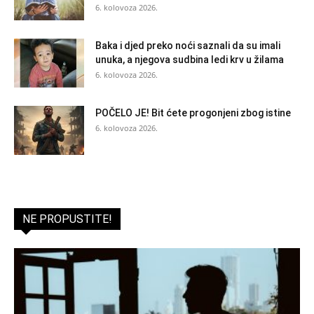
6. kolovoza 2026.
Baka i djed preko noći saznali da su imali
unuka, a njegova sudbina ledi krv u žilama
6. kolovoza 2026.
POČELO JE! Bit ćete progonjeni zbog istine
6. kolovoza 2026.
NE PROPUSTITE!