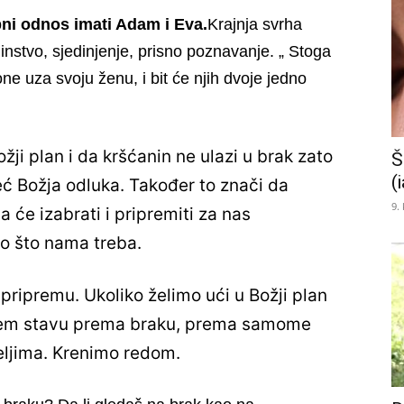
ni odnos imati Adam i Eva.
Krajnja svrha
instvo, sjedinjenje, prisno poznavanje. „ Stoga
one uza svoju ženu, i bit će njih dvoje jedno
žji plan i da kršćanin ne ulazi u brak zato
Š
(
 već Božja odluka. Također to znači da
9.
će izabrati i pripremiti za nas
no što nama treba.
pripremu. Ukoliko želimo ući u Božji plan
našem stavu prema braku, prema samome
teljima. Krenimo redom.