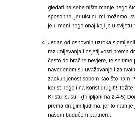
gledati na sebe ništa manje nego što
sposobne, jer uistinu mi možemo „sve
je u meni nego onaj koji je u svijetu.
Jedan od osnovnih uzroka slomljenih
razumijevanja i osjetljivosti prema 
često do bračne nevjere, te se time 
navedenom su uvažavanje i zahvalno
zaokupljenost sobom kao što nam Pav
korist nego i na korist drugih! Teži
Kristu Isusu.“ (Filipljanima 2,4-5) 
prema drugim ljudima, jer to nam je
našem budućem partneru.