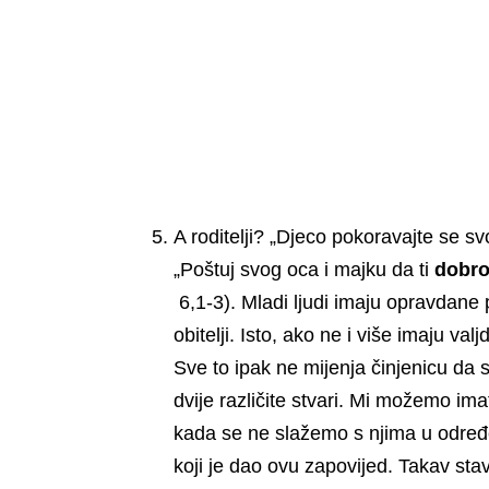
A roditelji? „Djeco pokoravajte se sv
„Poštuj svog oca i majku da ti
dobro
6,1-3). Mladi ljudi imaju opravdane
obitelji. Isto, ako ne i više imaju valj
Sve to ipak ne mijenja činjenicu da s
dvije različite stvari. Mi možemo ima
kada se ne slažemo s njima u određe
koji je dao ovu zapovijed. Takav sta