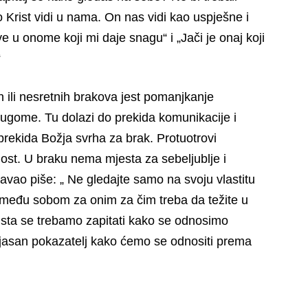
 Krist vidi u nama. On nas vidi kao uspješne i
 u onome koji mi daje snagu“ i „Jači je onaj koji
“
 ili nesretnih brakova jest pomanjkanje
drugome. Tu dolazi do prekida komunikacije i
prekida Božja svrha za brak. Protuotrovi
st. U braku nema mjesta za sebeljublje i
ao piše: „ Ne gledajte samo na svoju vlastitu
te među sobom za onim za čim treba da težite u
Doista se trebamo zapitati kako se odnosimo
 jasan pokazatelj kako ćemo se odnositi prema