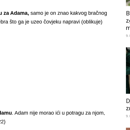
B
Evu za Adama,
samo je on znao kakvog bračnog
z
bra što ga je uzeo čovjeku napravi (oblikuje)
m
9.
D
z
Adamu
. Adam nije morao ići u potragu za njom,
9.
22)