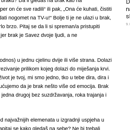
a braku? Da li gledaš na brak kao na
D
n
r on će sve radili“ ili pak, „Ona će kuhati, čistiti
s
ati nogomet na TV-u!“ Bolje ti je ne ulazi u brak,
9.
lo brzo. Pitaj se da li si spreman/a pristupiti
er brak je Savez dvoje ljudi, a ne
dnos) u jednu cjelinu dvije ili više strana. Dolazi
rezivanje prilikom kojeg dolazi do miješanja krvi.
vot je tvoj, mi smo jedno, tko u tebe dira, dira i
lućujemo da je brak nešto više od emocija. Brak
 jedna drugoj bez suzdržavanja, roka trajanja i
 od najvažnijih elemenata u izgradnji uspjeha u
Zapitaj se kako gledaš na sebe? Ne bi trebali