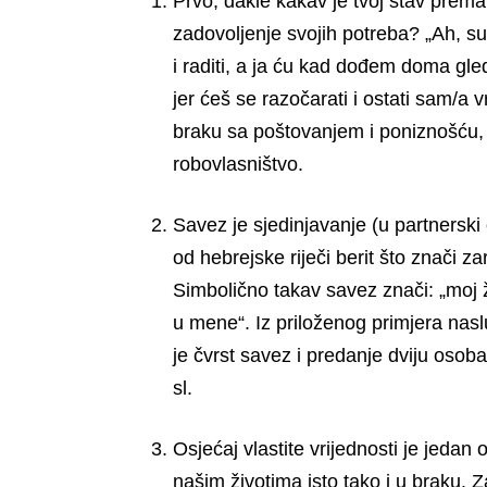
Prvo, dakle kakav je tvoj stav prem
zadovoljenje svojih potreba? „Ah, supe
i raditi, a ja ću kad dođem doma gled
jer ćeš se razočarati i ostati sam/a vr
braku sa poštovanjem i poniznošću, j
robovlasništvo.
Savez je sjedinjavanje (u partnerski o
od hebrejske riječi berit što znači za
Simbolično takav savez znači: „moj ži
u mene“. Iz priloženog primjera nas
je čvrst savez i predanje dviju osoba
sl.
Osjećaj vlastite vrijednosti je jedan
našim životima isto tako i u braku. 