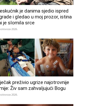
eskućnik je danima sjedio ispred
grade i gledao u moj prozor, istina
i je slomila srce
 kolovoza 2026.
ječak preživio ugrize najotrovnije
mije: Živ sam zahvaljujući Bogu
 kolovoza 2026.