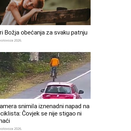
ri Božja obećanja za svaku patnju
 kolovoza 2026.
amera snimila iznenadni napad na
iciklista: Čovjek se nije stigao ni
naći
 kolovoza 2026.