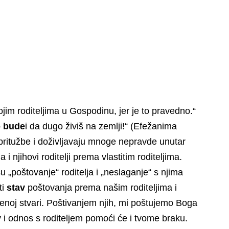
ojim roditeljima u Gospodinu, jer je to pravedno.“
 bude
i da dugo živiš na zemlji!“ (Efežanima
 pritužbe i doživljavaju mnoge nepravde unutar
da i njihovi roditelji prema vlastitim roditeljima.
u „poštovanje“ roditelja i „neslaganje“ s njima
ti
stav
poštovanja prema našim roditeljima i
noj stvari. Poštivanjem njih, mi poštujemo Boga
v i odnos s roditeljem pomoći će i tvome braku.