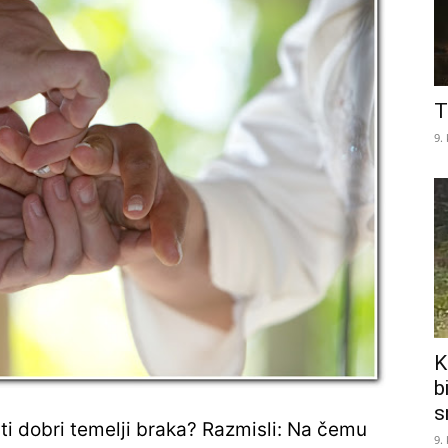
T
9.
K
b
s
biti dobri temelji braka? Razmisli: Na čemu
9.