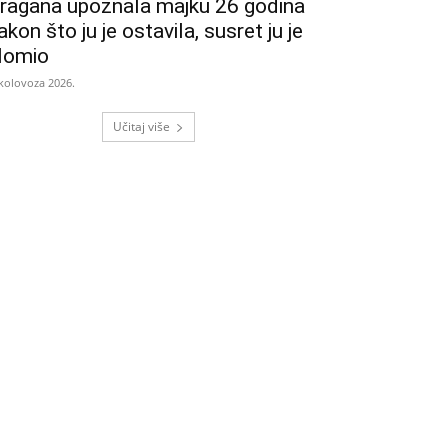
ragana upoznala majku 26 godina
akon što ju je ostavila, susret ju je
lomio
 kolovoza 2026.
Učitaj više