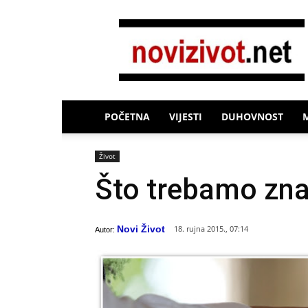
Novi
Život
POČETNA
VIJESTI
DUHOVNOST
Život
Što trebamo zna
Novi Život
18. rujna 2015., 07:14
Autor: