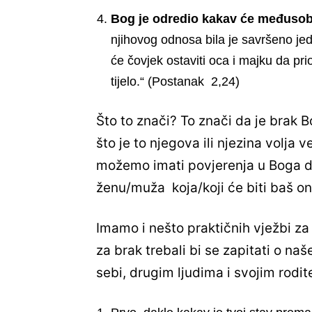
Bog je odredio kakav će međusob
njihovog odnosa bila je savršeno jed
će čovjek ostaviti oca i majku da pri
tijelo.“ (Postanak 2,24)
Što to znači? To znači da je brak Bo
što je to njegova ili njezina volja
možemo imati povjerenja u Boga da 
ženu/muža koja/koji će biti baš o
Imamo i nešto praktičnih vježbi za 
za brak trebali bi se zapitati o 
sebi, drugim ljudima i svojim rodi