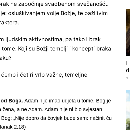
 brak ne započinje svadbenom svečanošću
e: osluškivanjem volje Božje, te pažljivim
raktera.
m ljudskim aktivnostima, pa tako i brak
 tome. Koji su Božji temelji i koncepti braka
raku?
F
d
 ćemo i četiri vrlo važne, temeljne
9.
o od Boga.
Adam nije imao udjela u tome. Bog je
ba žena, a ne Adam. Adam nije ni bio svjestan
e, Bog: „Nije dobro da čovjek bude sam: načinit ću
tanak 2,18)