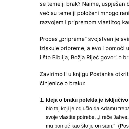
se temelji brak? Naime, uspješan
već su temelji položeni mnogo ranij
razvojem i pripremom vlastitog ka
Proces „pripreme“ svojstven je svi
iziskuje pripreme, a evo i pomoći u
i što Biblija, Božja Riječ govori o b
Zavirimo li u knjigu Postanka otkrit
činjenice o braku:
Ideja o braku potekla je isključiv
bio taj koji je odlučio da Adamu tre
svoje vlastite potrebe. „I reče Jahv
mu pomoć kao što je on sam.“ (Pos