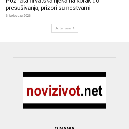
Poznata hrvatska rijeka na korak do
presušivanja, prizori su nestvarni
6. kolovoza 2026.
Učitaj više
O NAMA