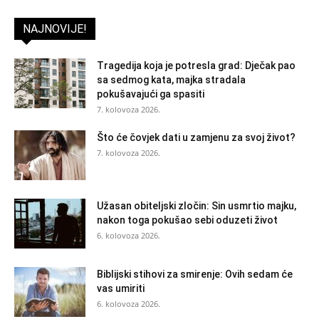
NAJNOVIJE!
Tragedija koja je potresla grad: Dječak pao
sa sedmog kata, majka stradala
pokušavajući ga spasiti
7. kolovoza 2026.
Što će čovjek dati u zamjenu za svoj život?
7. kolovoza 2026.
Užasan obiteljski zločin: Sin usmrtio majku,
nakon toga pokušao sebi oduzeti život
6. kolovoza 2026.
Biblijski stihovi za smirenje: Ovih sedam će
vas umiriti
6. kolovoza 2026.