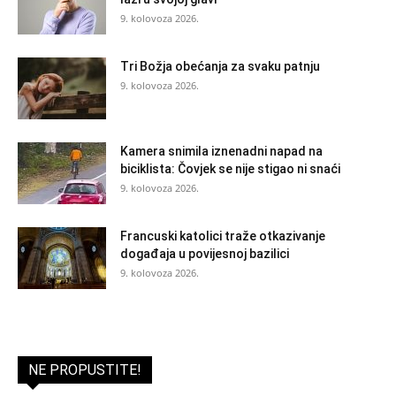
9. kolovoza 2026.
Tri Božja obećanja za svaku patnju
9. kolovoza 2026.
Kamera snimila iznenadni napad na
biciklista: Čovjek se nije stigao ni snaći
9. kolovoza 2026.
Francuski katolici traže otkazivanje
događaja u povijesnoj bazilici
9. kolovoza 2026.
NE PROPUSTITE!