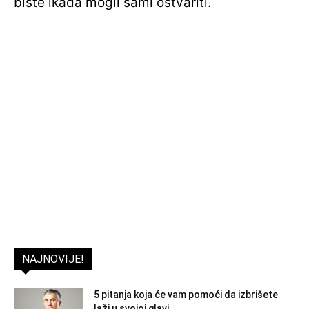
biste ikada mogli sami ostvariti.
NAJNOVIJE!
5 pitanja koja će vam pomoći da izbrišete
laži u svojoj glavi