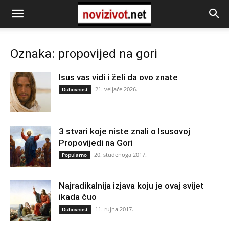
Oznaka: propovijed na gori
Isus vas vidi i želi da ovo znate
21. veljače 2026.
Duhovnost
3 stvari koje niste znali o Isusovoj
Propovijedi na Gori
20. studenoga 2017.
Popularno
Najradikalnija izjava koju je ovaj svijet
ikada čuo
11. rujna 2017.
Duhovnost