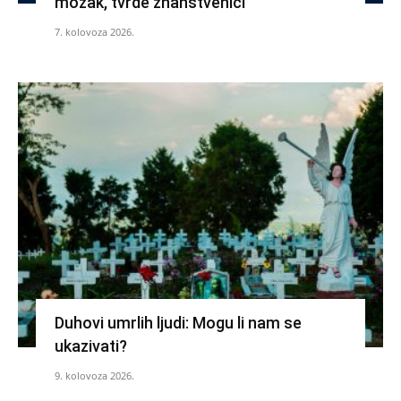
mozak, tvrde znanstvenici
7. kolovoza 2026.
Duhovi umrlih ljudi: Mogu li nam se
ukazivati?
9. kolovoza 2026.