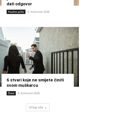
dati odgovor
6. kolovoza 2026.
Poučne priče
6 stvari koje ne smijete činiti
svom muškarcu
4. kolovoza 2026.
Život
Učitaj više