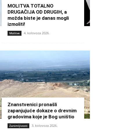
MOLITVA TOTALNO
DRUGAČIJA OD DRUGIH, a
možda biste je danas mogli
izmoliti!
4. kolovoza 2026.
Molitve
Znanstvenici pronašli
zapanjujuće dokaze o drevnim
gradovima koje je Bog uništio
3. kolovoza 2026.
Zanimljivosti