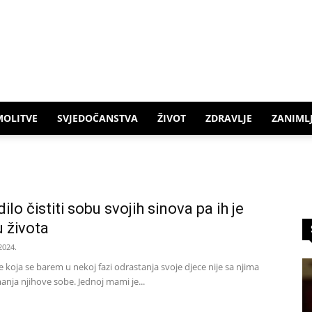
MOLITVE
SVJEDOČANSTVA
ŽIVOT
ZDRAVLJE
ZANIMLJ
lo čistiti sobu svojih sinova pa ih je
u života
2024.
ja se barem u nekoj fazi odrastanja svoje djece nije sa njima
nja njihove sobe. Jednoj mami je...