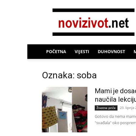
Novi
Život
POČETNA
VIJESTI
DUHOVNOST
Oznaka: soba
Mami je dosadi
naučila lekcij
23. lipnja 
Životne priče
Gotovo da nema mame ko
"svađala" oko posprema