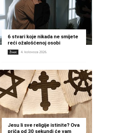
6 stvari koje nikada ne smijete
reći ožalošćenoj osobi
4. kolovoza 2026.
Život
Jesu li sve religije istinite? Ova
priča od 30 sekundi će vam