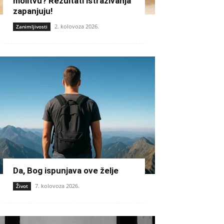
molitvu? Rezultati istraživanja
zapanjuju!
2. kolovoza 2026.
Zanimljivosti
Da, Bog ispunjava ove želje
7. kolovoza 2026.
Život