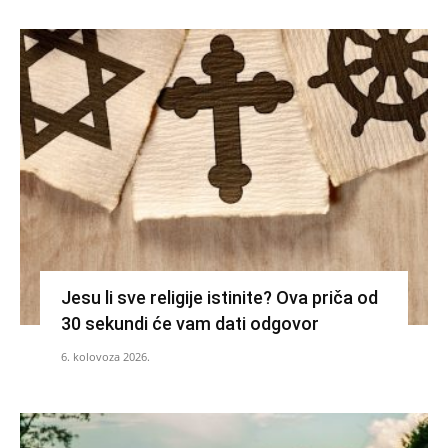
Jesu li sve religije istinite? Ova priča od
30 sekundi će vam dati odgovor
6. kolovoza 2026.