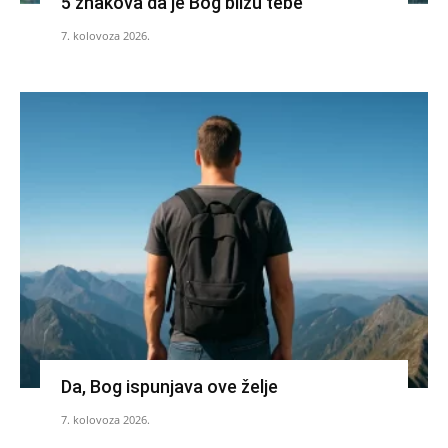
5 znakova da je Bog blizu tebe
7. kolovoza 2026.
Da, Bog ispunjava ove želje
7. kolovoza 2026.