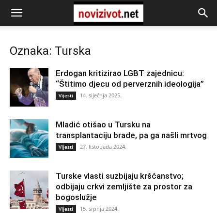
Oznaka: Turska
Erdogan kritizirao LGBT zajednicu:
“Štitimo djecu od perverznih ideologija”
14. siječnja 2025.
Vijesti
Mladić otišao u Tursku na
transplantaciju brade, pa ga našli mrtvog
27. listopada 2024.
Vijesti
Turske vlasti suzbijaju kršćanstvo;
odbijaju crkvi zemljište za prostor za
bogoslužje
15. srpnja 2024.
Vijesti