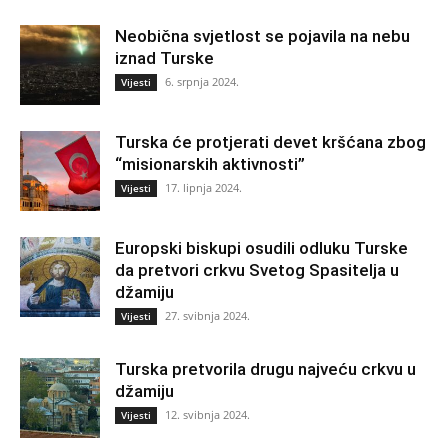
Neobična svjetlost se pojavila na nebu
iznad Turske
6. srpnja 2024.
Vijesti
Turska će protjerati devet kršćana zbog
“misionarskih aktivnosti”
17. lipnja 2024.
Vijesti
Europski biskupi osudili odluku Turske
da pretvori crkvu Svetog Spasitelja u
džamiju
27. svibnja 2024.
Vijesti
Turska pretvorila drugu najveću crkvu u
džamiju
12. svibnja 2024.
Vijesti