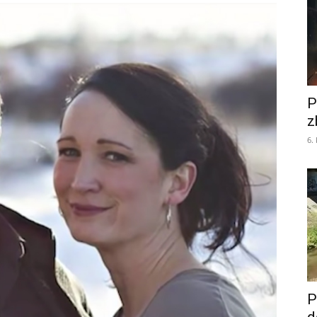
P
z
6.
P