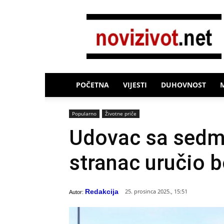
Novi
Život
POČETNA
VIJESTI
DUHOVNOST
Popularno
Životne priče
Udovac sa sedme
stranac uručio b
Redakcija
25. prosinca 2025., 15:51
Autor: