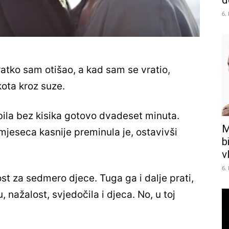
d
6.
kratko sam otišao, a kad sam se vratio,
akota kroz suze.
 bila bez kisika gotovo dvadeset minuta.
M
i mjeseca kasnije preminula je, ostavivši
b
v
6.
 za sedmero djece. Tuga ga i dalje prati,
 nažalost, svjedočila i djeca. No, u toj