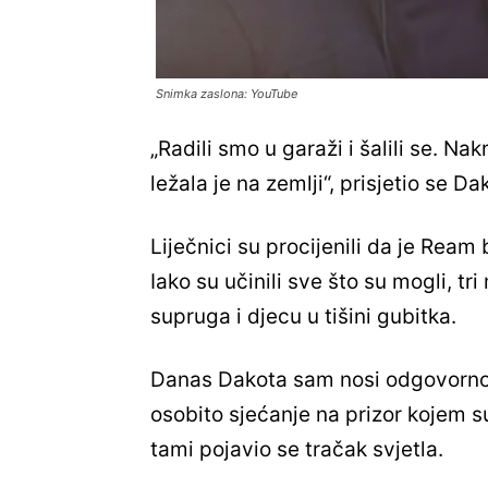
Snimka zaslona: YouTube
„Radili smo u garaži i šalili se. Na
ležala je na zemlji“, prisjetio se D
Liječnici su procijenili da je Ream
Iako su učinili sve što su mogli, tr
supruga i djecu u tišini gubitka.
Danas Dakota sam nosi odgovornost
osobito sjećanje na prizor kojem su,
tami pojavio se tračak svjetla.