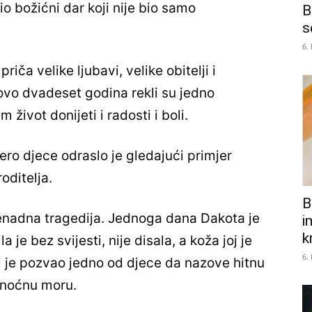
o božićni dar koji nije bio samo
B
s
6.
iča velike ljubavi, velike obitelji i
ovo dvadeset godina rekli su jedno
 život donijeti i radosti i boli.
ero djece odraslo je gledajući primjer
oditelja.
B
nenadna tragedija. Jednoga dana Dakota je
i
k
je bez svijesti, nije disala, a koža joj je
6.
i je pozvao jedno od djece da nazove hitnu
 noćnu moru.