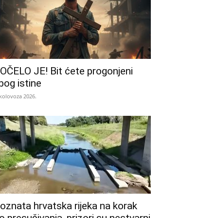
OČELO JE! Bit ćete progonjeni
bog istine
 kolovoza 2026.
oznata hrvatska rijeka na korak