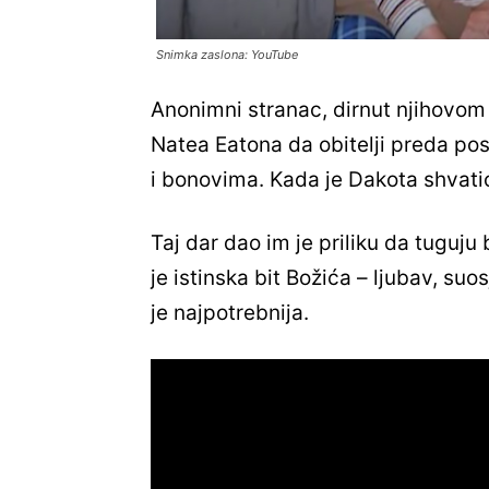
Snimka zaslona: YouTube
Anonimni stranac, dirnut njihovom 
Natea Eatona da obitelji preda po
i bonovima. Kada je Dakota shvati
Taj dar dao im je priliku da tuguj
je istinska bit Božića – ljubav, su
je najpotrebnija.