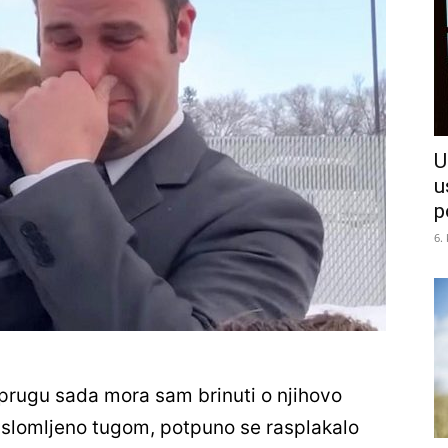
U
u
p
6.
prugu sada mora sam brinuti o njihovo
 slomljeno tugom, potpuno se rasplakalo