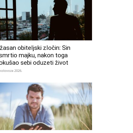
žasan obiteljski zločin: Sin
smrtio majku, nakon toga
okušao sebi oduzeti život
 kolovoza 2026.