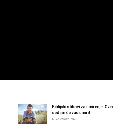
Biblijski stihovi za smirenje: Ovih
sedam će vas umiriti
6. kolovoza 2026.