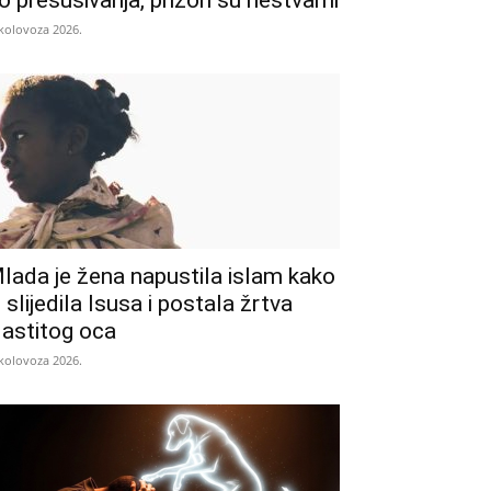
o presušivanja, prizori su nestvarni
 kolovoza 2026.
lada je žena napustila islam kako
i slijedila Isusa i postala žrtva
lastitog oca
 kolovoza 2026.