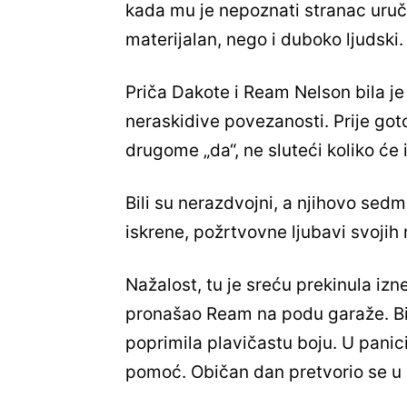
kada mu je nepoznati stranac uruči
materijalan, nego i duboko ljudski.
Priča Dakote i Ream Nelson bila je pr
neraskidive povezanosti. Prije got
drugome „da“, ne sluteći koliko će im
Bili su nerazdvojni, a njihovo sedm
iskrene, požrtvovne ljubavi svojih r
Nažalost, tu je sreću prekinula iz
pronašao Ream na podu garaže. Bila 
poprimila plavičastu boju. U panic
pomoć. Običan dan pretvorio se u