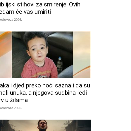
iblijski stihovi za smirenje: Ovih
edam će vas umiriti
 kolovoza 2026.
aka i djed preko noći saznali da su
mali unuka, a njegova sudbina ledi
rv u žilama
 kolovoza 2026.