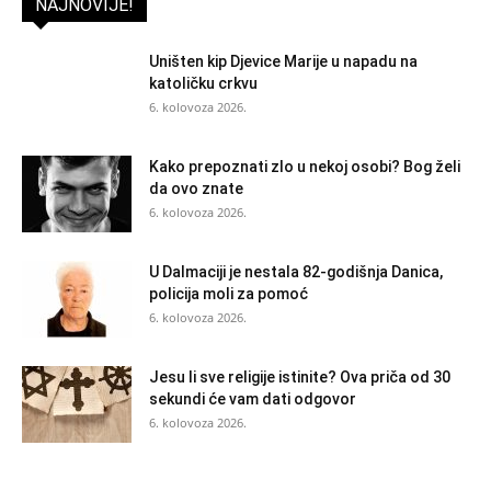
NAJNOVIJE!
Uništen kip Djevice Marije u napadu na
katoličku crkvu
6. kolovoza 2026.
Kako prepoznati zlo u nekoj osobi? Bog želi
da ovo znate
6. kolovoza 2026.
U Dalmaciji je nestala 82-godišnja Danica,
policija moli za pomoć
6. kolovoza 2026.
Jesu li sve religije istinite? Ova priča od 30
sekundi će vam dati odgovor
6. kolovoza 2026.