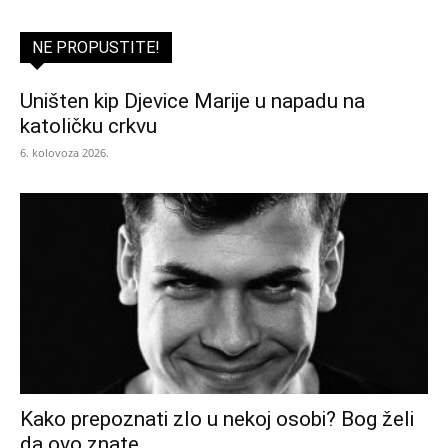
NE PROPUSTITE!
Uništen kip Djevice Marije u napadu na
katoličku crkvu
6. kolovoza 2026.
Kako prepoznati zlo u nekoj osobi? Bog želi
da ovo znate