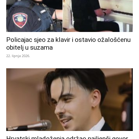
Policajac sjeo za klavir i ostavio ožalošćenu
obitelj u suzama
22. lipnja 2026.
Hrvatski mladoženja održao najljepši govor