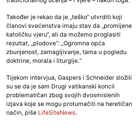
tradicionalnog učenja – i vjere – nakon toga.
Također je rekao da je „teško“ utvrditi koji
članovi svećenstva imaju stav da „promijene
katoličku vjeru“, ali da možemo proglasiti
rezultat, „plodove“: „Ogromna opća
zbunjenost, zamagljivanje, tama u pogledu
doktrine, morala i liturgije.“
Tijekom intervjua, Gaspers i Schneider složili
su se da je sam Drugi vatikanski koncil
problematičan zbog svojih dvosmislenih
izjava koje se mogu protumačiti na heretičan
način, piše
LifeSiteNews
.