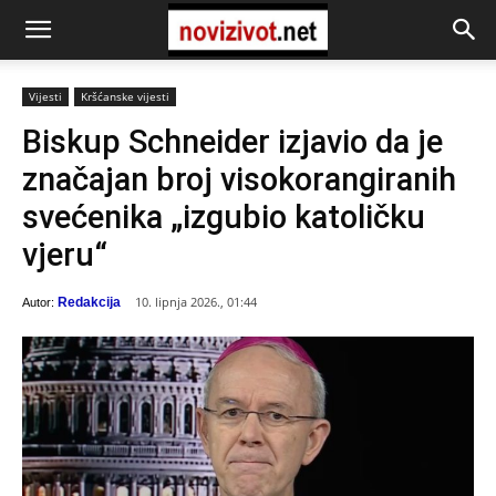
Vijesti
Kršćanske vijesti
Biskup Schneider izjavio da je
značajan broj visokorangiranih
svećenika „izgubio katoličku
vjeru“
10. lipnja 2026., 01:44
Redakcija
Autor: