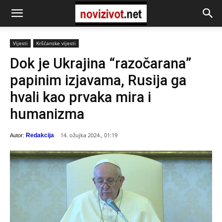
Vijesti
Kršćanske vijesti
Dok je Ukrajina “razočarana”
papinim izjavama, Rusija ga
hvali kao prvaka mira i
humanizma
14. ožujka 2024., 01:19
Redakcija
Autor: