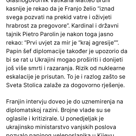
Glasnogovornik Vatikana Matteo Bruni
kasnije je rekao da je Franjo želio “iznad
svega pozvati na prekid vatre i oživjeti
hrabrost za pregovore”. Kardinal i državni
tajnik Pietro Parolin je nakon toga jasno
rekao: “Prvi uvjet za mir je “kraj agresije””.
Papin šef diplomacije također je upozorio da
bi se rat u Ukrajini mogao proširiti i donijeti
još više smrti i razaranja. Rizik od nuklearne
eskalacije je prisutan. To je i razlog zašto se
Sveta Stolica zalaže za dogovorno rješenje.
Franjin intervju doveo je do uznemirenja na
diplomatskoj razini. Brojne vlade su se
oglasile i kritizirale. U ponedjeljak je
ukrajinsko ministarstvo vanjskih poslova
pozvalo papinog veleposlanika u Kijevu,